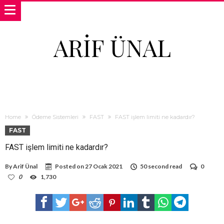
ARIF ÜNAL
Home
Ödeme Sistemleri
FAST
FAST işlem limiti ne kadardır?
FAST
FAST işlem limiti ne kadardır?
By
Arif Ünal
Posted on
27 Ocak 2021
50 second read
0
0
1,730