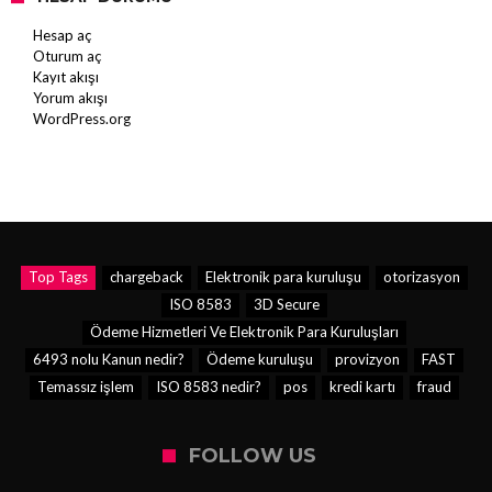
Hesap aç
Oturum aç
Kayıt akışı
Yorum akışı
WordPress.org
Top Tags
chargeback
Elektronik para kuruluşu
otorizasyon
ISO 8583
3D Secure
Ödeme Hizmetleri Ve Elektronik Para Kuruluşları
6493 nolu Kanun nedir?
Ödeme kuruluşu
provizyon
FAST
Temassız işlem
ISO 8583 nedir?
pos
kredi kartı
fraud
FOLLOW US