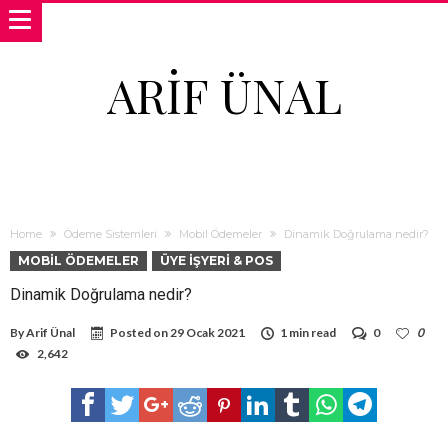
ARIF ÜNAL
Home
Ödeme Sistemleri
Mobil Ödemeler
Dinamik Doğrulama nedir?
MOBIL ÖDEMELER
ÜYE İŞYERI & POS
Dinamik Doğrulama nedir?
By
Arif Ünal
Posted on
29 Ocak 2021
1 min read
0
0
2,642