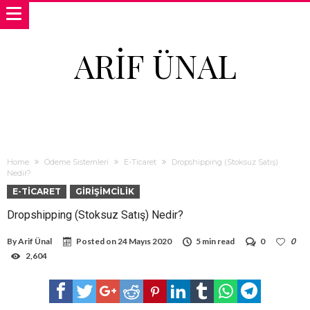
ARIF ÜNAL
Home
Ödeme Sistemleri
E-Ticaret
Dropshipping (Stoksuz Satış)
Nedir?
E-TICARET
GIRIŞIMCILIK
Dropshipping (Stoksuz Satış) Nedir?
By
Arif Ünal
Posted on
24 Mayıs 2020
5 min read
0
0
2,604