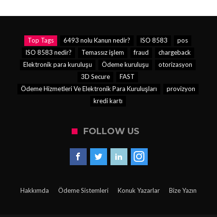
Top Tags
6493 nolu Kanun nedir?
ISO 8583
pos
ISO 8583 nedir?
Temassız işlem
fraud
chargeback
Elektronik para kuruluşu
Ödeme kuruluşu
otorizasyon
3D Secure
FAST
Ödeme Hizmetleri Ve Elektronik Para Kuruluşları
provizyon
kredi kartı
FOLLOW US
Hakkımda
Ödeme Sistemleri
Konuk Yazarlar
Bize Yazın