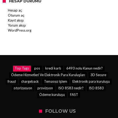
HESAP DURUMU
Hesap aç
Oturum aç
Kayıt akışı
Yorum akışı
WordPress.org
Top Tags
pos
kredi kartı
6493 nolu Kanun nedir?
Ödeme Hizmetleri Ve Elektronik Para Kuruluşları
3D Secure
fraud
chargeback
Temassız işlem
Elektronik para kuruluşu
otorizasyon
provizyon
ISO 8583 nedir?
ISO 8583
Ödeme kuruluşu
FAST
FOLLOW US