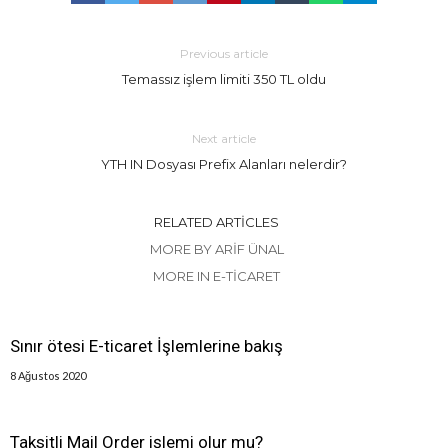
Previous article
Temassız işlem limiti 350 TL oldu
Next article
YTH IN Dosyası Prefix Alanları nelerdir?
RELATED ARTICLES
MORE BY ARIF ÜNAL
MORE IN E-TICARET
Sınır ötesi E-ticaret İşlemlerine bakış
8 Ağustos 2020
Taksitli Mail Order işlemi olur mu?