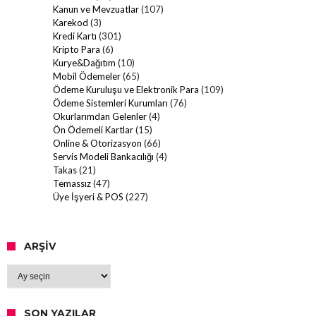
Kanun ve Mevzuatlar
(107)
Karekod
(3)
Kredi Kartı
(301)
Kripto Para
(6)
Kurye&Dağıtım
(10)
Mobil Ödemeler
(65)
Ödeme Kuruluşu ve Elektronik Para
(109)
Ödeme Sistemleri Kurumları
(76)
Okurlarımdan Gelenler
(4)
Ön Ödemeli Kartlar
(15)
Online & Otorizasyon
(66)
Servis Modeli Bankacılığı
(4)
Takas
(21)
Temassız
(47)
Üye İşyeri & POS
(227)
ARŞIV
Arşiv
SON YAZILAR