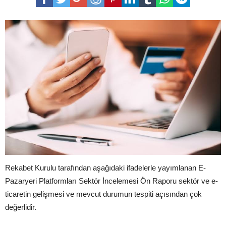
Rekabet Kurulu tarafından aşağıdaki ifadelerle yayımlanan E-
Pazaryeri Platformları Sektör İncelemesi Ön Raporu sektör ve e-
ticaretin gelişmesi ve mevcut durumun tespiti açısından çok
değerlidir.