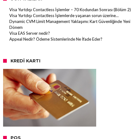
Visa Yurtdışı Contactless İşlemler – 70 Kodundan Sonrası (Bölüm 2)
Visa Yurtdışı Contactless İşlemlerde yaşanan sorun üzerine…
Dynamic CVM Limit Management Yaklaşımı: Kart Güvenliğinde Yeni
Dönem
Visa EAS Server nedir?
Appeal Nedir? Ödeme Sistemlerinde Ne İfade Eder?
KREDI KARTI
POS