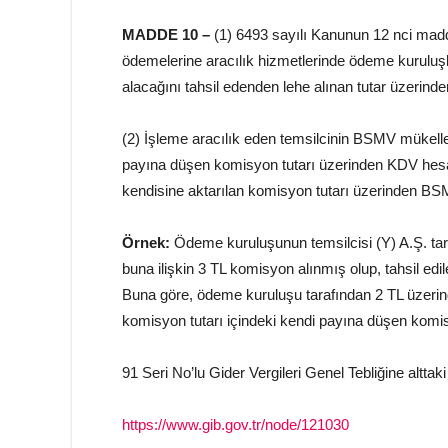
MADDE 10 –
(1) 6493 sayılı Kanunun 12 nci madde
ödemelerine aracılık hizmetlerinde ödeme kuruluş
alacağını tahsil edenden lehe alınan tutar üzeri
(2) İşleme aracılık eden temsilcinin BSMV mükellef
payına düşen komisyon tutarı üzerinden KDV hesa
kendisine aktarılan komisyon tutarı üzerinden BS
Örnek:
Ödeme kuruluşunun temsilcisi (Y) A.Ş. taraf
buna ilişkin 3 TL komisyon alınmış olup, tahsil edi
Buna göre, ödeme kuruluşu tarafından 2 TL üzeri
komisyon tutarı içindeki kendi payına düşen komi
91 Seri No’lu Gider Vergileri Genel Tebliğine alttaki 
https://www.gib.gov.tr/node/121030