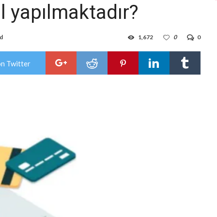
l yapılmaktadır?
ad
1,672
0
0
on Twitter