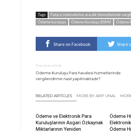
Tags
Fatura ödemelerine aracılık hizmetlerinde verg
Ödeme kuruluşu
Ödeme Kuruluşu BSMV
Ödeme k
Share on Facebook
Share 
Previous article
Ödeme Kuruluşu Para havalesi hizmetlerinde
vergilendirme nasıl yapılmaktadır?
RELATED ARTICLES
MORE BY ARIF ÜNAL
MORE
Ödeme ve Elektronik Para
Ödeme Hi
Kuruluşlarının Asgari Özkaynak
Elektronik
Miktarlarının Yeniden
Ödeme Hiz