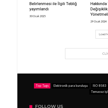
Belirlenmesi ile İlgili Tebliğ
Hakkında
yayımlandı
Değişikli
Yönetmeli
30 Ocak 2025
29 Ocak 2024
Load M
CL
Top Tags
Elektronik para kuruluşu
ISO 8583
Temassız iş
FOLLOW US