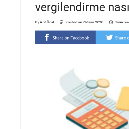
vergilendirme nası
By
Arif Ünal
Posted on
7 Mayıs 2020
3 min re
Share on Facebook
Share 