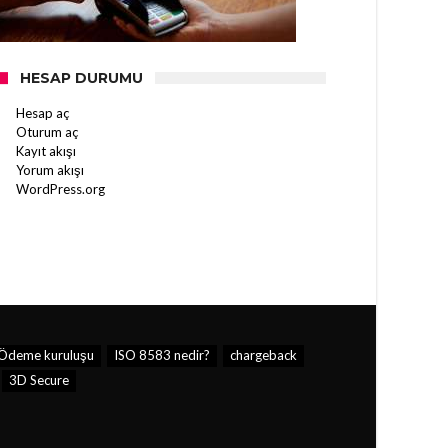
HESAP DURUMU
Hesap aç
Oturum aç
Kayıt akışı
Yorum akışı
WordPress.org
Ödeme kuruluşu
ISO 8583 nedir?
chargeback
3D Secure