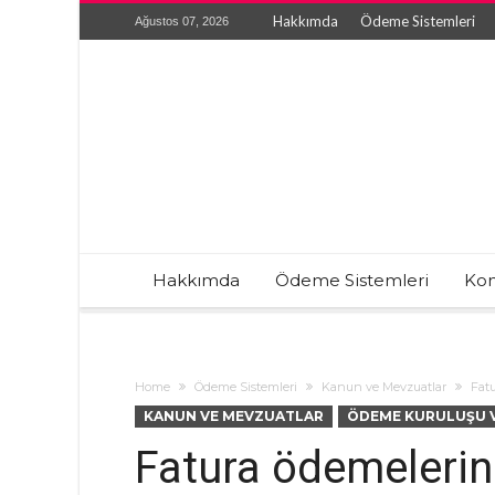
Hakkımda
Ödeme Sistemleri
Ağustos 07, 2026
Hakkımda
Ödeme Sistemleri
Kon
Home
Ödeme Sistemleri
Kanun ve Mevzuatlar
Fatu
KANUN VE MEVZUATLAR
ÖDEME KURULUŞU V
Fatura ödemelerine