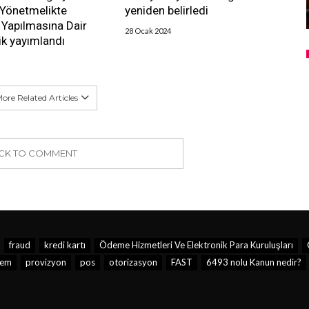
 Yönetmelikte
yeniden belirledi
k Yapılmasına Dair
28 Ocak 2024
k yayımlandı
ore Related Articles
ICK TO COMMENT
fraud
kredi kartı
Ödeme Hizmetleri Ve Elektronik Para Kuruluşları
lem
provizyon
pos
otorizasyon
FAST
6493 nolu Kanun nedir?