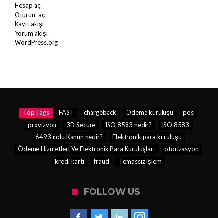
Hesap aç
Oturum aç
Kayıt akışı
Yorum akışı
WordPress.org
Top Tags
FAST
chargeback
Ödeme kuruluşu
pos
provizyon
3D Secure
ISO 8583 nedir?
ISO 8583
6493 nolu Kanun nedir?
Elektronik para kuruluşu
Ödeme Hizmetleri Ve Elektronik Para Kuruluşları
otorizasyon
kredi kartı
fraud
Temassız işlem
FOLLOW US