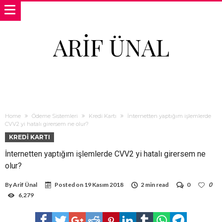
ARIF ÜNAL
Home
Ödeme Sistemleri
Kredi Kartı
İnternetten yaptığım işlemlerde
CVV2 yi hatalı girersem ne olur?
KREDI KARTI
İnternetten yaptığım işlemlerde CVV2 yi hatalı girersem ne
olur?
By
Arif Ünal
Posted on
19 Kasım 2018
2 min read
0
0
6,279