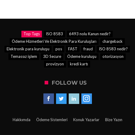
Top Tags
ISO 8583
6493 nolu Kanun nedir?
Ödeme Hizmetleri Ve Elektronik Para Kuruluşları
chargeback
Elektronik para kuruluşu
pos
FAST
fraud
ISO 8583 nedir?
Temassız işlem
3D Secure
Ödeme kuruluşu
otorizasyon
provizyon
kredi kartı
FOLLOW US
Hakkımda
Ödeme Sistemleri
Konuk Yazarlar
Bize Yazın