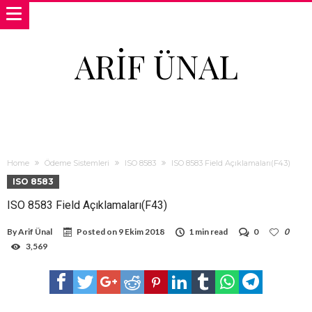
ARIF ÜNAL
Home
Ödeme Sistemleri
ISO 8583
ISO 8583 Field Açıklamaları(F43)
ISO 8583
ISO 8583 Field Açıklamaları(F43)
By
Arif Ünal
Posted on
9 Ekim 2018
1 min read
0
0
3,569