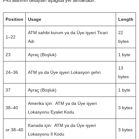
F43 alanının detayları aşağıda yer almaktadır:
Position
Usage
Length
ATM sahibi kurum ya da Üye işyeri Ticari
22
1–22
Adı
bytes
23
Ayraç (Boşluk)
1 byte
13
24–36
ATM ya da Üye işyeri Lokasyon şehri
bytes
37
Ayraç (Boşluk)
1 byte
Amerika için: ATM ya da Üye işyeri
38–40
3 bytes
Lokasyonu Eyalet Kodu
Kanada için: ATM ya da Üye işyeri
or 38–40
3 bytes
Lokasyonu İl Kodu