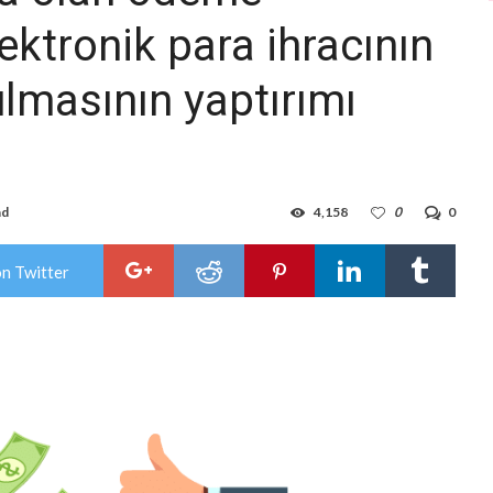
ektronik para ihracının
ulmasının yaptırımı
ad
4,158
0
0
on Twitter