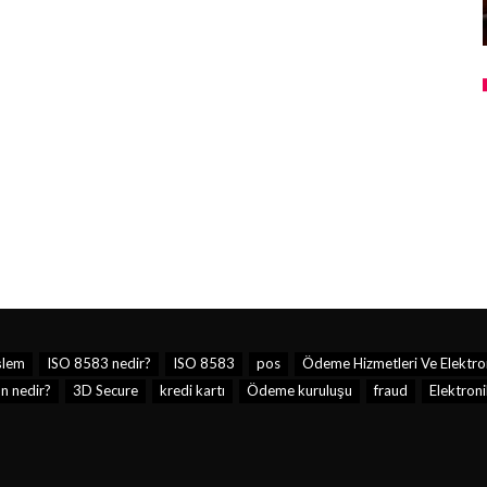
şlem
ISO 8583 nedir?
ISO 8583
pos
Ödeme Hizmetleri Ve Elektron
n nedir?
3D Secure
kredi kartı
Ödeme kuruluşu
fraud
Elektroni