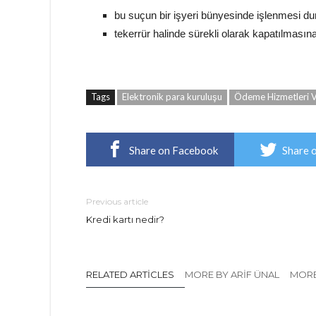
bu suçun bir işyeri bünyesinde işlenmesi dur
tekerrür halinde sürekli olarak kapatılması
Tags
Elektronik para kuruluşu
Ödeme Hizmetleri Ve
Share on Facebook
Share 
Previous article
Kredi kartı nedir?
RELATED ARTICLES
MORE BY ARIF ÜNAL
MORE