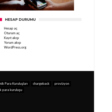
HESAP DURUMU
Hesap aç
Oturum aç
Kayıt akışı
Yorum akışı
WordPress.org
ik Para Kuruluşları
chargeback
provizyon
k para kuruluşu