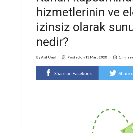
hizmetlerinin ve el
izinsiz olarak sun
nedir?
By
Arif Ünal
Posted on
13 Mart 2020
1 min re
Share on Facebook
Share 