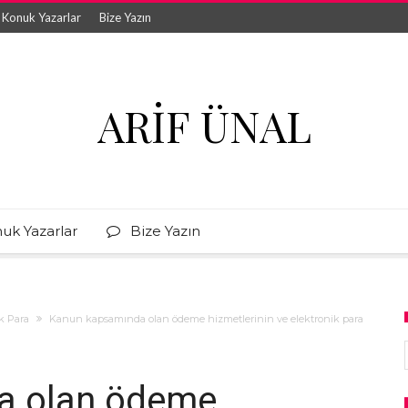
Konuk Yazarlar
Bize Yazın
ARIF ÜNAL
uk Yazarlar
Bize Yazın
k Para
Kanun kapsamında olan ödeme hizmetlerinin ve elektronik para
a olan ödeme