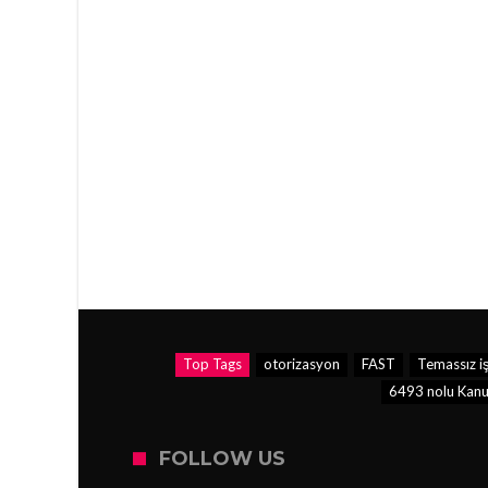
Top Tags
otorizasyon
FAST
Temassız i
6493 nolu Kanu
FOLLOW US