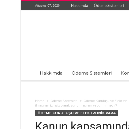
Hakkımda
Ödeme Sistemleri
Ağustos 07, 2026
Hakkımda
Ödeme Sistemleri
Kon
Home
Ödeme Sistemleri
Ödeme Kuruluşu ve Elektroni
ihracının izinsiz olarak sunulmasının yaptırımı nedir?
ÖDEME KURULUŞU VE ELEKTRONIK PARA
Kanun kapsamınd