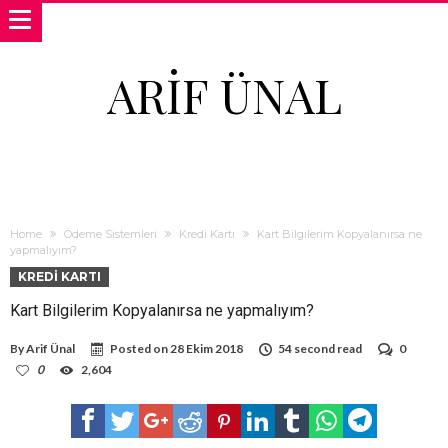
ARIF ÜNAL
Home
Ödeme Sistemleri
Kredi Kartı
Kart Bilgilerim Kopyalanırsa ne
yapmalıyım?
KREDI KARTI
Kart Bilgilerim Kopyalanırsa ne yapmalıyım?
By
Arif Ünal
Posted on
28 Ekim 2018
54 second read
0
0
2,604