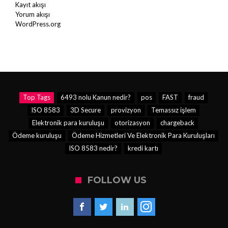
Kayıt akışı
Yorum akışı
WordPress.org
Top Tags
6493 nolu Kanun nedir?
pos
FAST
fraud
ISO 8583
3D Secure
provizyon
Temassız işlem
Elektronik para kuruluşu
otorizasyon
chargeback
Ödeme kuruluşu
Ödeme Hizmetleri Ve Elektronik Para Kuruluşları
ISO 8583 nedir?
kredi kartı
FOLLOW US