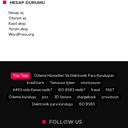
HESAP DURUMU
Hesap aç
Oturum aç
Kayıt akışı
Yorum akışı
WordPress.org
Top Tags
Ödeme Hizmetleri Ve Elektronik Para Kuruluşları
kredi kartı
Temassız işlem
otorizasyon
6493 nolu Kanun nedir?
ISO 8583 nedir?
fraud
FAST
Ödeme kuruluşu
pos
3D Secure
chargeback
provizyon
Elektronik para kuruluşu
ISO 8583
FOLLOW US