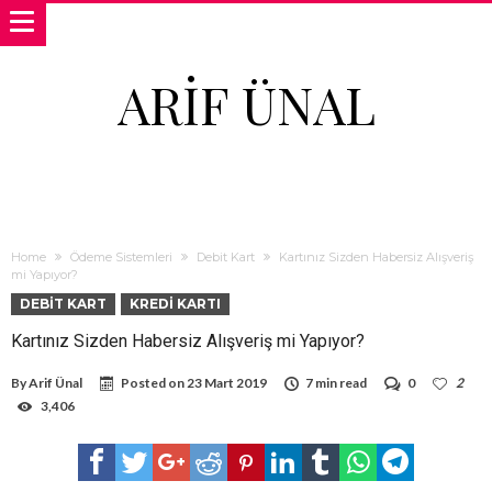
ARIF ÜNAL
Home
Ödeme Sistemleri
Debit Kart
Kartınız Sizden Habersiz Alışveriş
mi Yapıyor?
DEBIT KART
KREDI KARTI
Kartınız Sizden Habersiz Alışveriş mi Yapıyor?
By
Arif Ünal
Posted on
23 Mart 2019
7 min read
0
2
3,406