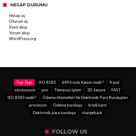
HESAP DURUMU
Hesap aç
Oturum aç
Kayıt akışı
Yorum akışı
WordPress.org
Top Tags
ISO 8583
6493 nolu Kanun nedir?
fraud
otorizasyon
pos
Temassız işlem
3D Secure
FAST
ISO 8583 nedir?
Ödeme Hizmetleri Ve Elektronik Para Kuruluşları
provizyon
Ödeme kuruluşu
kredi kartı
Elektronik para kuruluşu
chargeback
FOLLOW US