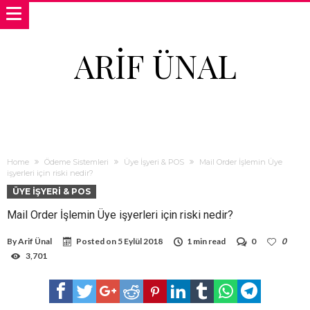
ARIF ÜNAL
Home
Ödeme Sistemleri
Üye İşyeri & POS
Mail Order İşlemin Üye
işyerleri için riski nedir?
ÜYE İŞYERI & POS
Mail Order İşlemin Üye işyerleri için riski nedir?
By
Arif Ünal
Posted on
5 Eylül 2018
1 min read
0
0
3,701