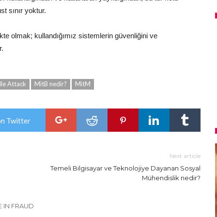
t sınır yoktur.
kte olmak; kullandığımız sistemlerin güvenliğini ve
r.
le Attack
MitB nedir?
MitM
on Twitter
Next article
Temeli Bilgisayar ve Teknolojiye Dayanan Sosyal
Mühendislik nedir?
 IN FRAUD