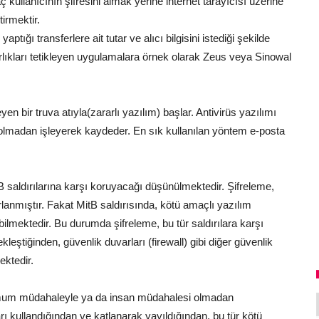
kullanıcının şifresini almak yerine internet tarayıcısı üzerine
tirmektir.
yaptığı transferlere ait tutar ve alıcı bilgisini istediği şekilde
karlıkları tetikleyen uygulamalara örnek olarak Zeus veya Sinowal
eyen bir truva atıyla(zararlı yazılım) başlar. Antivirüs yazılımı
i olmadan işleyerek kaydeder. En sık kullanılan yöntem e-posta
itB saldırılarına karşı koruyacağı düşünülmektedir. Şifreleme,
sarlanmıştır. Fakat MitB saldırısında, kötü amaçlı yazılım
bilmektedir. Bu durumda şifreleme, bu tür saldırılara karşı
çekleştiğinden, güvenlik duvarları (firewall) gibi diğer güvenlik
ektedir.
inimum müdahaleyle ya da insan müdahalesi olmadan
arı kullandığından ve katlanarak yayıldığından, bu tür kötü