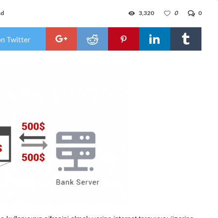
ad
3,320
0
0
on Twitter