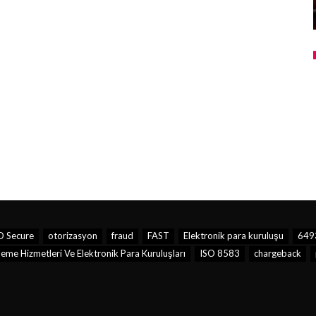
D Secure
otorizasyon
fraud
FAST
Elektronik para kuruluşu
6493
me Hizmetleri Ve Elektronik Para Kuruluşları
ISO 8583
chargeback