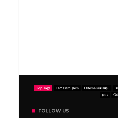
Top Tags
Temassız işlem
Ödeme kuruluşu
3
pos
Öde
FOLLOW US