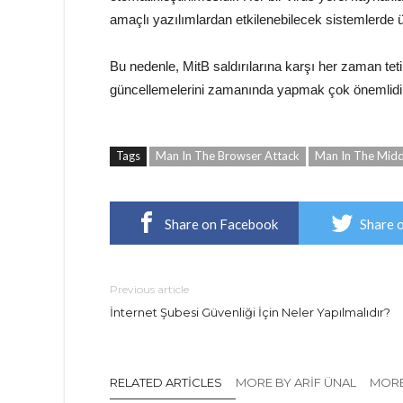
amaçlı yazılımlardan etkilenebilecek sistemlerde üs
Bu nedenle, MitB saldırılarına karşı her zaman teti
güncellemelerini zamanında yapmak çok önemlidi
Tags
Man In The Browser Attack
Man In The Midd
Share on Facebook
Share 
Previous article
İnternet Şubesi Güvenliği İçin Neler Yapılmalıdır?
RELATED ARTICLES
MORE BY ARIF ÜNAL
MORE