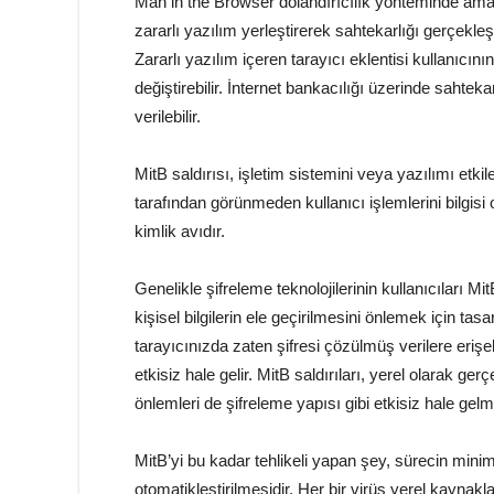
Man in the Browser dolandırıcılık yönteminde amaç 
zararlı yazılım yerleştirerek sahtekarlığı gerçekleş
Zararlı yazılım içeren tarayıcı eklentisi kullanıcının 
değiştirebilir. İnternet bankacılığı üzerinde sahte
verilebilir.
MitB saldırısı, işletim sistemini veya yazılımı etkil
tarafından görünmeden kullanıcı işlemlerini bilgis
kimlik avıdır.
Genelikle şifreleme teknolojilerinin kullanıcıları M
kişisel bilgilerin ele geçirilmesini önlemek için ta
tarayıcınızda zaten şifresi çözülmüş verilere erişe
etkisiz hale gelir. MitB saldırıları, yerel olarak ger
önlemleri de şifreleme yapısı gibi etkisiz hale gelm
MitB’yi bu kadar tehlikeli yapan şey, sürecin m
otomatikleştirilmesidir. Her bir virüs yerel kaynakl