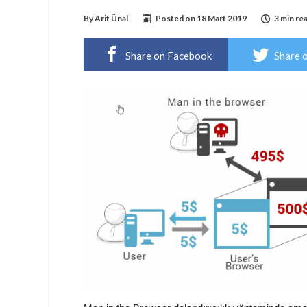
By
Arif Ünal
Posted on
18 Mart 2019
3 min re
Share on Facebook
Share 