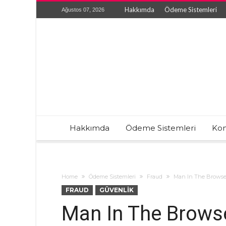
Hakkımda
Ödeme Sistemleri
Ağustos 07, 2026
Hakkımda
Ödeme Sistemleri
Kon
Home
Ödeme Sistemleri
Fraud
Man In The Browser
FRAUD
GÜVENLIK
Man In The Browse