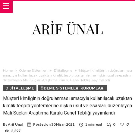
ARIF ÜNAL
Home
Ödeme Sistemleri
Dijitalleşme
Müşteri kimliğinin doğrulanması
amacıyla kullanılacak uzaktan kimlik tespiti yöntemlerine ilişkin usul ve esasları
düzenleyen Mali Suçları Araştırma Kurulu Genel Tebliği yayımlandı
DIJITALLEŞME
ÖDEME SISTEMLERI KURUMLARI
Müşteri kimliğinin doğrulanması amacıyla kullanılacak uzaktan
kimlik tespiti yöntemlerine ilişkin usul ve esasları düzenleyen
Mali Suçları Araştırma Kurulu Genel Tebliği yayımlandı
By
Arif Ünal
Posted on
30 Nisan 2021
1 min read
0
0
2,297