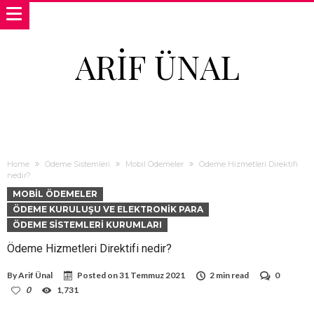
ARIF ÜNAL
Home
Ödeme Sistemleri
Mobil Ödemeler
Ödeme Hizmetleri Direktifi
nedir?
MOBIL ÖDEMELER
ÖDEME KURULUŞU VE ELEKTRONIK PARA
ÖDEME SISTEMLERI KURUMLARI
Ödeme Hizmetleri Direktifi nedir?
By
Arif Ünal
Posted on
31 Temmuz 2021
2 min read
0
0
1,731