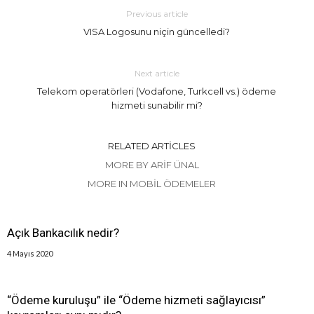
Previous article
VISA Logosunu niçin güncelledi?
Next article
Telekom operatörleri (Vodafone, Turkcell vs.) ödeme
hizmeti sunabilir mi?
RELATED ARTICLES
MORE BY ARIF ÜNAL
MORE IN MOBIL ÖDEMELER
Açık Bankacılık nedir?
4 Mayıs 2020
“Ödeme kuruluşu” ile “Ödeme hizmeti sağlayıcısı”