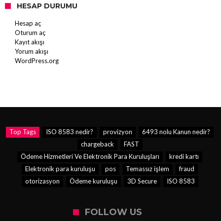
HESAP DURUMU
Hesap aç
Oturum aç
Kayıt akışı
Yorum akışı
WordPress.org
Top Tags
ISO 8583 nedir?
provizyon
6493 nolu Kanun nedir?
chargeback
FAST
Ödeme Hizmetleri Ve Elektronik Para Kuruluşları
kredi kartı
Elektronik para kuruluşu
pos
Temassız işlem
fraud
otorizasyon
Ödeme kuruluşu
3D Secure
ISO 8583
FOLLOW US