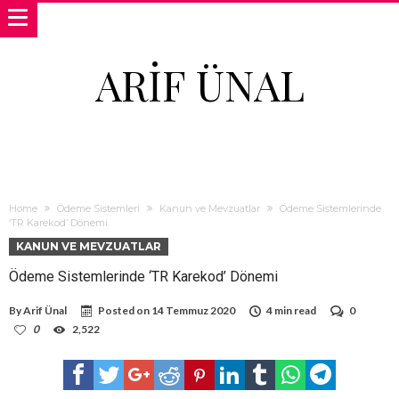
ARIF ÜNAL
Home
Ödeme Sistemleri
Kanun ve Mevzuatlar
Ödeme Sistemlerinde
‘TR Karekod’ Dönemi
KANUN VE MEVZUATLAR
Ödeme Sistemlerinde ‘TR Karekod’ Dönemi
By
Arif Ünal
Posted on
14 Temmuz 2020
4 min read
0
0
2,522