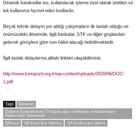
Dinamik karekodlar ise, kullanılacak işleme özel olarak üretilen ve
tek kullanıma hizmet eden kodlardır.
Birçok teknik detayın yer aldığı çalışmaların ilk taslak olduğu ve
önümüzdeki dönemde, ilgili bankalar, STK ve diğer gruplardan
gelecek görüşlere göre son hâlini alacağı belirtilmektedir.
İlgili taslak detaylarına alttaki linkten ulaşabilirsiniz.
http://www.kompozit.org.tr/wp-content/uploads/2020/06/DOC-
1.pdf
Tags
Karekod
Ödeme Sistemlerinde TR Karekodun Üretilmesi ve Kullanılması
Hakkındaki Yönetmelik
QR kod
QR Kod Para Yatırma
QR Kodla para çekme