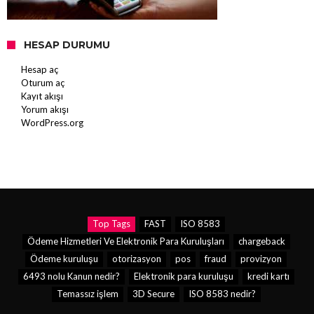
HESAP DURUMU
Hesap aç
Oturum aç
Kayıt akışı
Yorum akışı
WordPress.org
Top Tags
FAST
ISO 8583
Ödeme Hizmetleri Ve Elektronik Para Kuruluşları
chargeback
Ödeme kuruluşu
otorizasyon
pos
fraud
provizyon
6493 nolu Kanun nedir?
Elektronik para kuruluşu
kredi kartı
Temassız işlem
3D Secure
ISO 8583 nedir?