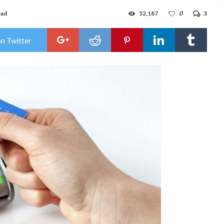
ead
52,187
0
3
on Twitter