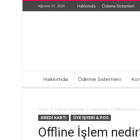
Hakkımda
Ödeme Sistemleri
Ağustos 07, 2026
Hakkımda
Ödeme Sistemleri
Kon
Home
Ödeme Sistemleri
Kredi Kartı
Offline İşlem n
KREDI KARTI
ÜYE İŞYERI & POS
Offline İşlem nedir