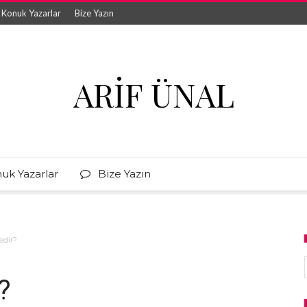
Konuk Yazarlar
Bize Yazın
ARIF ÜNAL
uk Yazarlar
Bize Yazın
edir?
?