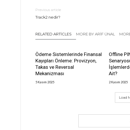
Previous article
Track2 nedir?
RELATED ARTICLES
MORE BY ARIF ÜNAL
MORE
Ödeme Sistemlerinde Finansal
Offline P
Kayıpları Önleme: Provizyon,
Senaryosu
Takas ve Reversal
İşlemler
Mekanizması
Ait?
5 Kasım 2025
2 Kasım 2025
Load M