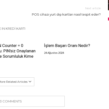
Next article
POS cihazı yurt dışı kartları nasıl tespit eder?
 IN KREDI KARTI
IN Counter = 0
İşlem Başarı Oranı Nedir?
: PIN’siz Onaylanan
24 Ağustos 2024
de Sorumluluk Kime
ore Related Articles
3 COMMENTS