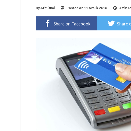
By
Arif Ünal
Posted on
11 Aralık 2018
3 min r
Share on Facebook
Share 