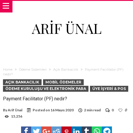
ARIF ÜNAL
Home
Ödeme Sistemleri
Açık Bankacılık
Payment Facilitator (PF)
nedir?
AÇIK BANKACILIK
MOBIL ÖDEMELER
ÖDEME KURULUŞU VE ELEKTRONIK PARA
ÜYE İŞYERI & POS
Payment Facilitator (PF) nedir?
By
Arif Ünal
Posted on
16 Mayıs 2020
2 min read
0
0
15,256