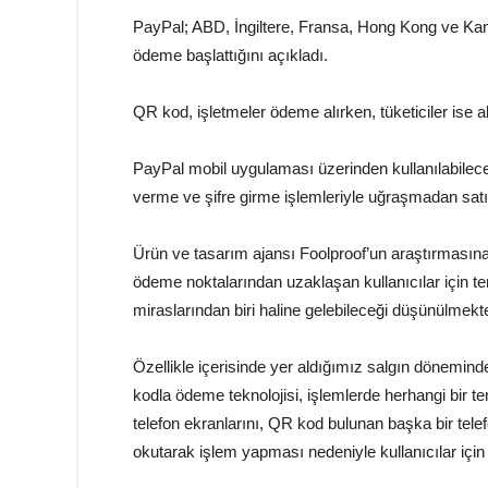
PayPal; ABD, İngiltere, Fransa, Hong Kong ve Ka
ödeme başlattığını açıkladı.
QR kod, işletmeler ödeme alırken, tüketiciler ise a
PayPal mobil uygulaması üzerinden kullanılabilecek 
verme ve şifre girme işlemleriyle uğraşmadan satışl
Ürün ve tasarım ajansı Foolproof’un araştırmasına 
ödeme noktalarından uzaklaşan kullanıcılar için t
miraslarından biri haline gelebileceği düşünülmekte
Özellikle içerisinde yer aldığımız salgın dönemin
kodla ödeme teknolojisi, işlemlerde herhangi bir t
telefon ekranlarını, QR kod bulunan başka bir tele
okutarak işlem yapması nedeniyle kullanıcılar için