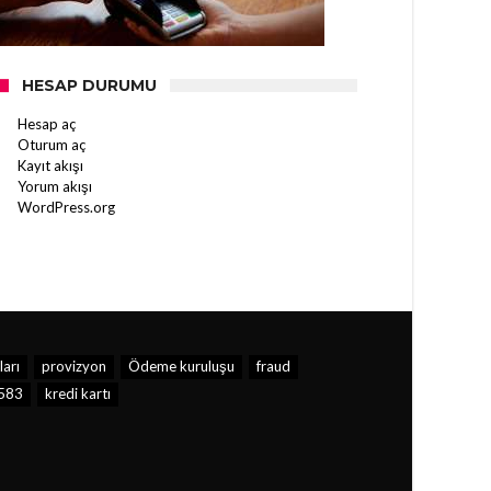
HESAP DURUMU
Hesap aç
Oturum aç
Kayıt akışı
Yorum akışı
WordPress.org
ları
provizyon
Ödeme kuruluşu
fraud
583
kredi kartı