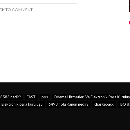
ICK TO COMMENT
 8583 nedir?
FAST
pos
Ödeme Hizmetleri Ve Elektronik Para Kuruluş
Elektronik para kuruluşu
6493 nolu Kanun nedir?
chargeback
ISO 8