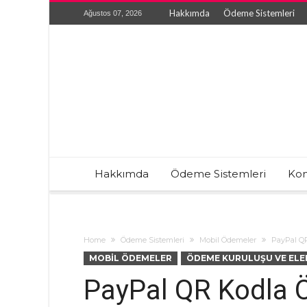
Hakkımda
Ödeme Sistemleri
Ağustos 07, 2026
Hakkımda
Ödeme Sistemleri
Kon
Home
Ödeme Sistemleri
Mobil Ödemeler
PayPal QR
MOBIL ÖDEMELER
ÖDEME KURULUŞU VE ELE
PayPal QR Kodla 