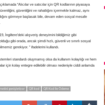
ıklamada “Alıcılar ve satıcılar için QR kodlarının piyasaya
venliğini, güvenliğini ve rahatlığını içermekle kalmaz, aynı
ldığını görmeye başlasak bile, devam eden sosyal mesafe
.
, İngiltere’deki alışveriş deneyimini bildiğimiz gibi
olduğu gibi orada, ancak şimdi hızlı, güvenli ve sınırlı sosyal
lmemiz gerekiyor. ” ifadelerini kullandı.
temleri standardı oluşmamış olsa da kullanım kolaylığı ve hem
alar için kolay entegre edilebilir olması nedeniyle ciddi anlamda
tini genişletiyor
QR kod
QR Kod ile Ödeme