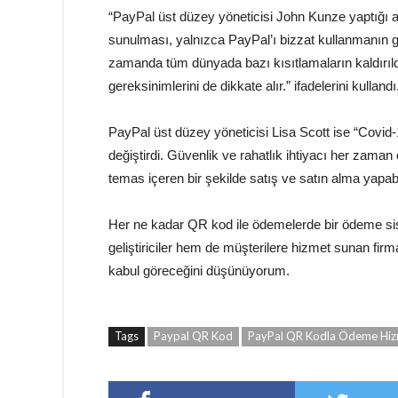
“PayPal üst düzey yöneticisi John Kunze yaptığı aç
sunulması, yalnızca PayPal’ı bizzat kullanmanın gü
zamanda tüm dünyada bazı kısıtlamaların kaldırı
gereksinimlerini de dikkate alır.” ifadelerini kullandı
PayPal üst düzey yöneticisi Lisa Scott ise “Covid-19
değiştirdi. Güvenlik ve rahatlık ihtiyacı her zaman 
temas içeren bir şekilde satış ve satın alma yapabi
Her ne kadar QR kod ile ödemelerde bir ödeme sis
geliştiriciler hem de müşterilere hizmet sunan firm
kabul göreceğini düşünüyorum.
Tags
Paypal QR Kod
PayPal QR Kodla Ödeme Hizme