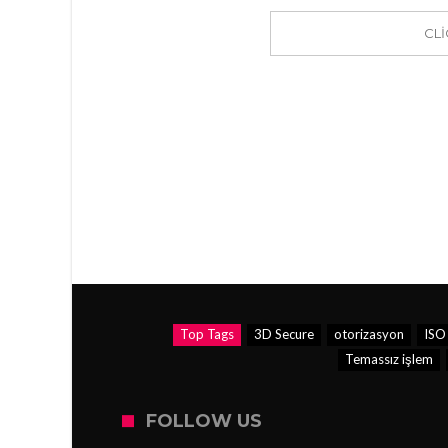
CL
Top Tags
3D Secure
otorizasyon
ISO
Temassız işlem
FOLLOW US