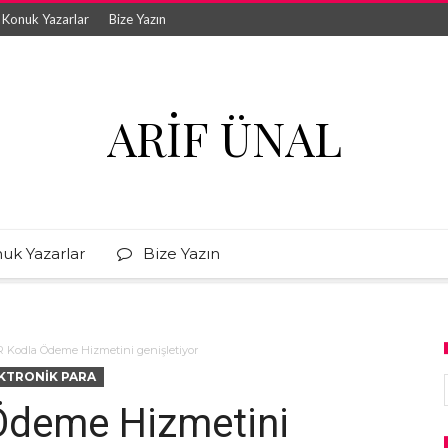
Konuk Yazarlar
Bize Yazın
ARIF ÜNAL
uk Yazarlar
Bize Yazın
 Kodla Ödeme Hizmetini genişletiyor
KTRONIK PARA
Ödeme Hizmetini