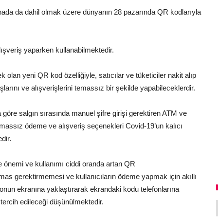
nada da dahil olmak üzere dünyanın 28 pazarında QR kodlarıyla
lışveriş yaparken kullanabilmektedir.
olan yeni QR kod özelliğiyle, satıcılar ve tüketiciler nakit alıp
arını ve alışverişlerini temassız bir şekilde yapabileceklerdir.
göre salgın sırasında manuel şifre girişi gerektiren ATM ve
emassız ödeme ve alışveriş seçenekleri Covid-19’un kalıcı
dir.
de önemi ve kullanımı ciddi oranda artan QR
emas gerektirmemesi ve kullanıcıların ödeme yapmak için akıllı
fonun ekranına yaklaştırarak ekrandaki kodu telefonlarına
 tercih edileceği düşünülmektedir.