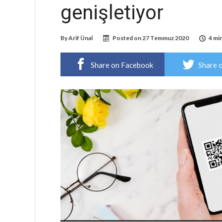
genişletiyor
By
Arif Ünal
Posted on
27 Temmuz 2020
4 mi
Share on Facebook
Share 