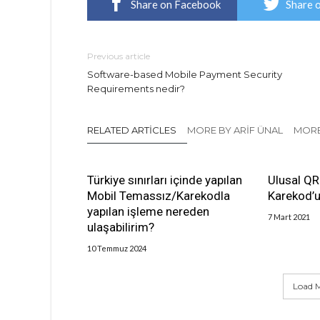
Share on Facebook
Share 
Previous article
Software-based Mobile Payment Security
Requirements nedir?
RELATED ARTICLES
MORE BY ARIF ÜNAL
MORE
Türkiye sınırları içinde yapılan
Ulusal Q
Mobil Temassız/Karekodla
Karekod’u
yapılan işleme nereden
7 Mart 2021
ulaşabilirim?
10 Temmuz 2024
Load M