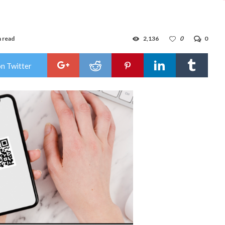
n read
2,136
0
0
on Twitter