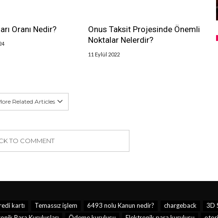
arı Oranı Nedir?
Onus Taksit Projesinde Önemli
Noktalar Nelerdir?
24
11 Eylül 2022
ore Related Articles
ICK TO COMMENT
redi kartı
Temassız işlem
6493 nolu Kanun nedir?
chargeback
3D 
onik Para Kuruluşları
Ödeme kuruluşu
Elektronik para kuruluşu
otor