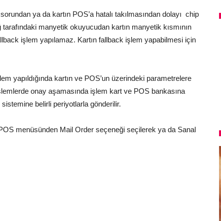
r sorundan ya da kartın POS’a hatalı takılmasından dolayı chip
ğ tarafındaki manyetik okuyucudan kartın manyetik kısmının
fallback işlem yapılamaz. Kartın fallback işlem yapabilmesi için
işlem yapıldığında kartın ve POS’un üzerindeki parametrelere
 işlemlerde onay aşamasında işlem kart ve POS bankasına
temine belirli periyotlarla gönderilir.
e POS menüsünden Mail Order seçeneği seçilerek ya da Sanal