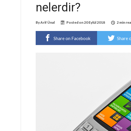
nelerdir?
By
Arif Ünal
Posted on
20 Eylül 2018
2 min re
Share on Facebook
Share 