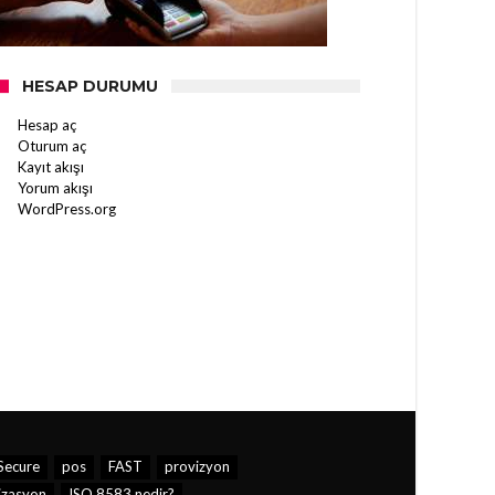
HESAP DURUMU
Hesap aç
Oturum aç
Kayıt akışı
Yorum akışı
WordPress.org
Secure
pos
FAST
provizyon
izasyon
ISO 8583 nedir?