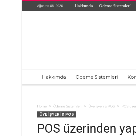
Hakkımda
Ödeme Sistemleri
Ağustos 08, 2026
Hakkımda
Ödeme Sistemleri
Kon
Home
Ödeme Sistemleri
Üye İşyeri & POS
POS üzeri
ÜYE İŞYERI & POS
POS üzerinden yapı