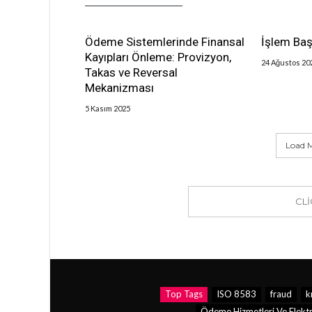
Ödeme Sistemlerinde Finansal
İşlem Baş
Kayıpları Önleme: Provizyon,
24 Ağustos 20
Takas ve Reversal
Mekanizması
5 Kasım 2025
Load M
CL
Top Tags
ISO 8583
fraud
k
Ödeme Hizmetleri Ve Elektr