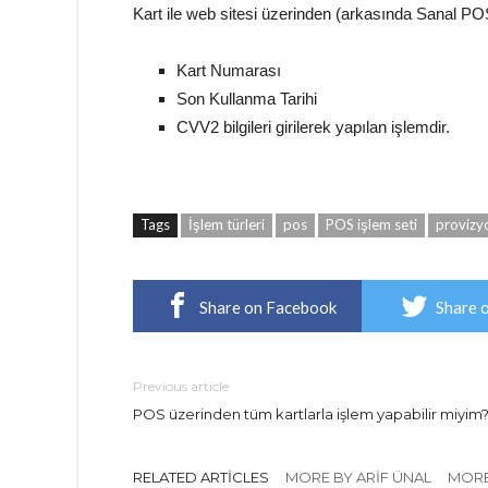
Kart ile web sitesi üzerinden (arkasında Sanal POS
Kart Numarası
Son Kullanma Tarihi
CVV2 bilgileri girilerek yapılan işlemdir.
Tags
İşlem türleri
pos
POS işlem seti
provizy
Share on Facebook
Share 
Previous article
POS üzerinden tüm kartlarla işlem yapabilir miyim
RELATED ARTICLES
MORE BY ARIF ÜNAL
MORE 