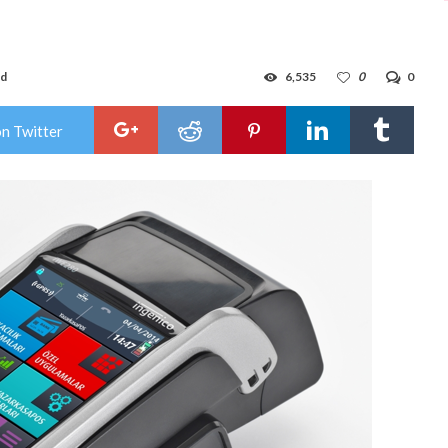
ad
6,535
0
0
on Twitter