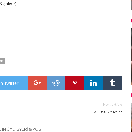
 çalışır)
on
on Twitter
Next article
?
ISO 8583 nedir?
IN ÜYE İŞYERI & POS