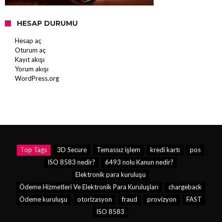
HESAP DURUMU
Hesap aç
Oturum aç
Kayıt akışı
Yorum akışı
WordPress.org
Top Tags
3D Secure
Temassız işlem
kredi kartı
pos
ISO 8583 nedir?
6493 nolu Kanun nedir?
Elektronik para kuruluşu
Ödeme Hizmetleri Ve Elektronik Para Kuruluşları
chargeback
Ödeme kuruluşu
otorizasyon
fraud
provizyon
FAST
ISO 8583