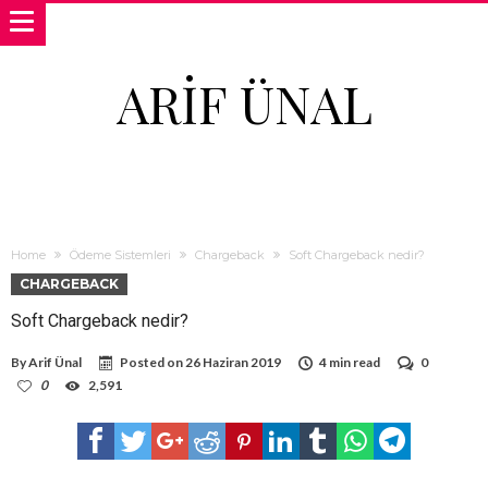
ARIF ÜNAL
Home
Ödeme Sistemleri
Chargeback
Soft Chargeback nedir?
CHARGEBACK
Soft Chargeback nedir?
By
Arif Ünal
Posted on
26 Haziran 2019
4 min read
0
0
2,591