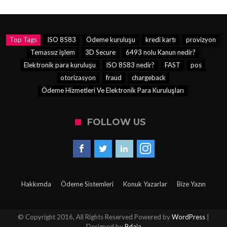
Top Tags
ISO 8583
Ödeme kuruluşu
kredi kartı
provizyon
Temassız işlem
3D Secure
6493 nolu Kanun nedir?
Elektronik para kuruluşu
ISO 8583 nedir?
FAST
pos
otorizasyon
fraud
chargeback
Ödeme Hizmetleri Ve Elektronik Para Kuruluşları
FOLLOW US
Hakkımda
Ödeme Sistemleri
Konuk Yazarlar
Bize Yazın
© Copyright 2016, All Rights Reserved Powered by
WordPress
|
Designed by
Bdaia