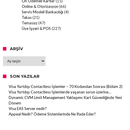
Ön Ödemeli Kartlar
(15)
Online & Otorizasyon
(66)
Servis Modeli Bankacılığı
(4)
Takas
(21)
Temassız
(47)
Üye İşyeri & POS
(227)
ARŞIV
Arşiv
SON YAZILAR
Visa Yurtdışı Contactless İşlemler – 70 Kodundan Sonrası (Bölüm 2)
Visa Yurtdışı Contactless İşlemlerde yaşanan sorun üzerine…
Dynamic CVM Limit Management Yaklaşımı: Kart Güvenliğinde Yeni
Dönem
Visa EAS Server nedir?
Appeal Nedir? Ödeme Sistemlerinde Ne İfade Eder?