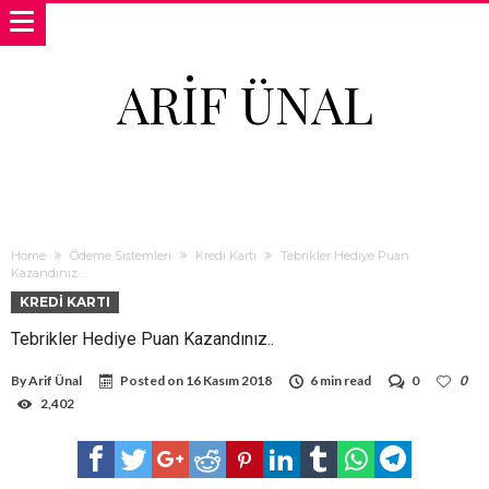
ARIF ÜNAL
Home
Ödeme Sistemleri
Kredi Kartı
Tebrikler Hediye Puan
Kazandınız..
KREDI KARTI
Tebrikler Hediye Puan Kazandınız..
By
Arif Ünal
Posted on
16 Kasım 2018
6 min read
0
0
2,402