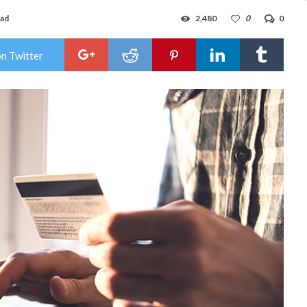
ead
2,480
0
0
on Twitter