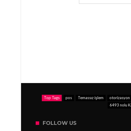
Top Tags
pos
Temassız işlem
otorizasyon
6493 nolu K
FOLLOW US