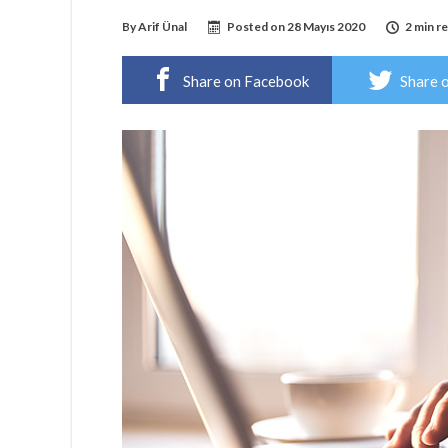
By
Arif Ünal
Posted on
28 Mayıs 2020
2 min r
Share on Facebook
Share 