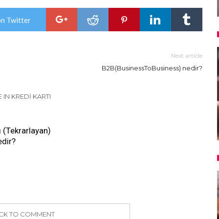
on Twitter
Next article
B2B(BusinessToBusiness) nedir?
 IN KREDI KARTI
 (Tekrarlayan)
dir?
ICK TO COMMENT