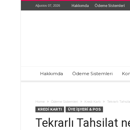
Hakkımda
Ödeme Sistemleri
Ağustos 07, 2026
Hakkımda
Ödeme Sistemleri
Kon
Home
Ödeme Sistemleri
Kredi Kartı
Tekrarlı Tahsil
KREDI KARTI
ÜYE İŞYERI & POS
Tekrarlı Tahsilat n