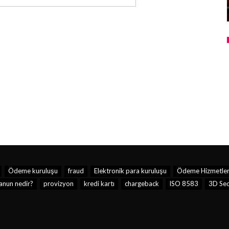
Ödeme kuruluşu
fraud
Elektronik para kuruluşu
Ödeme Hizmetleri 
anun nedir?
provizyon
kredi kartı
chargeback
ISO 8583
3D Sec