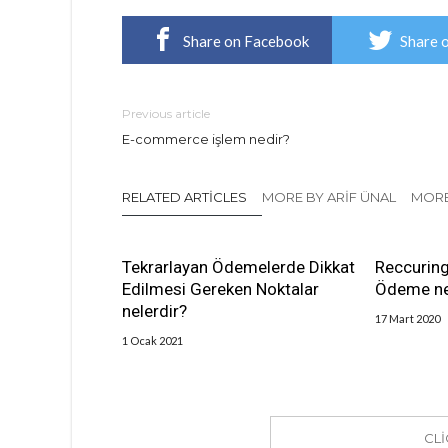
Share on Facebook
Share 
Previous article
E-commerce işlem nedir?
RELATED ARTICLES
MORE BY ARIF ÜNAL
MORE
Tekrarlayan Ödemelerde Dikkat
Reccuring
Edilmesi Gereken Noktalar
Ödeme ne
nelerdir?
17 Mart 2020
1 Ocak 2021
CL