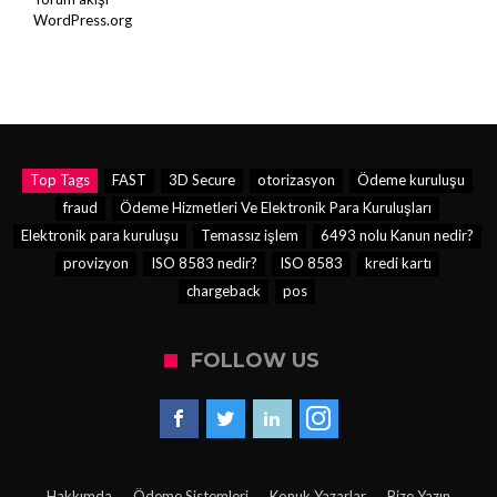
WordPress.org
Top Tags
FAST
3D Secure
otorizasyon
Ödeme kuruluşu
fraud
Ödeme Hizmetleri Ve Elektronik Para Kuruluşları
Elektronik para kuruluşu
Temassız işlem
6493 nolu Kanun nedir?
provizyon
ISO 8583 nedir?
ISO 8583
kredi kartı
chargeback
pos
FOLLOW US
Hakkımda
Ödeme Sistemleri
Konuk Yazarlar
Bize Yazın