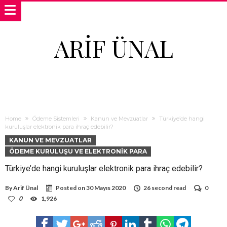
ARIF ÜNAL
Home
Ödeme Sistemleri
Kanun ve Mevzuatlar
Türkiye’de hangi
kuruluşlar elektronik para ihraç edebilir?
KANUN VE MEVZUATLAR
ÖDEME KURULUŞU VE ELEKTRONIK PARA
Türkiye’de hangi kuruluşlar elektronik para ihraç edebilir?
By
Arif Ünal
Posted on
30 Mayıs 2020
26 second read
0
0
1,926