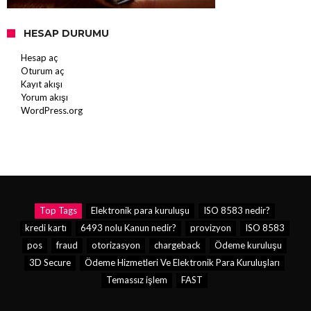
HESAP DURUMU
Hesap aç
Oturum aç
Kayıt akışı
Yorum akışı
WordPress.org
Top Tags
Elektronik para kuruluşu
ISO 8583 nedir?
kredi kartı
6493 nolu Kanun nedir?
provizyon
ISO 8583
pos
fraud
otorizasyon
chargeback
Ödeme kuruluşu
3D Secure
Ödeme Hizmetleri Ve Elektronik Para Kuruluşları
Temassız işlem
FAST