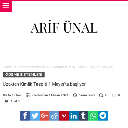
ARIF ÜNAL
Home
Ödeme Sistemleri
Uzaktan Kimlik Tespiti 1 Mayıs’ta başlıyor
ÖDEME SISTEMLERI
Uzaktan Kimlik Tespiti 1 Mayıs’ta başlıyor
By
Arif Ünal
Posted on
1 Nisan 2021
5 min read
0
0
1,948