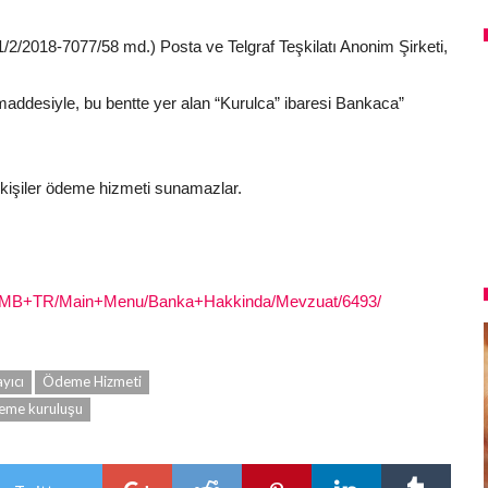
2/2018-7077/58 md.) Posta ve Telgraf Teşkilatı Anonim Şirketi,
 maddesiyle, bu bentte yer alan “Kurulca” ibaresi Bankaca”
 kişiler ödeme hizmeti sunamazlar.
/TCMB+TR/Main+Menu/Banka+Hakkinda/Mevzuat/6493/
yıcı
Ödeme Hizmeti
me kuruluşu