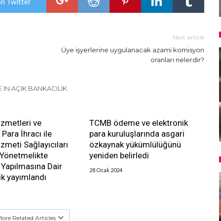
on Twitter
Next article
Üye işyerlerine uygulanacak azami komisyon
oranları nelerdir?
 IN AÇIK BANKACILIK
zmetleri ve
TCMB ödeme ve elektronik
 Para İhracı ile
para kuruluşlarında asgari
meti Sağlayıcıları
özkaynak yükümlülüğünü
 Yönetmelikte
yeniden belirledi
k Yapılmasına Dair
28 Ocak 2024
k yayımlandı
ore Related Articles