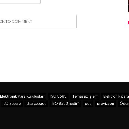
ICK TO COMMENT
lektronik Para Kuruluşları
ISO 8583
Temassız işlem
Elektronik para
3D Secure
chargeback
ISO 8583 nedir?
pos
provizyon
Ödem