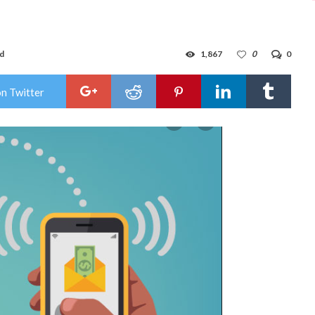
ad
1,867
0
0
on Twitter