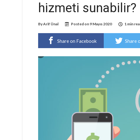
hizmeti sunabilir?
By
Arif Ünal
Posted on
9 Mayıs 2020
1 min re
Share on Facebook
Share 