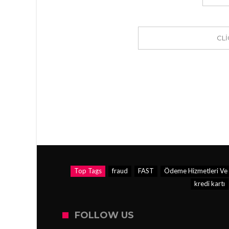
CL
Top Tags
fraud
FAST
Ödeme Hizmetleri Ve E
kredi kartı
FOLLOW US