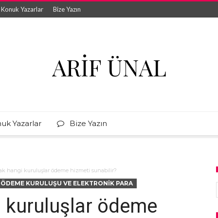
Konuk Yazarlar
Bize Yazın
ARIF ÜNAL
uk Yazarlar
Bize Yazın
rak hangi kuruluşlar ödeme hizmeti sunabilir?
ÖDEME KURULUŞU VE ELEKTRONIK PARA
i kuruluşlar ödeme