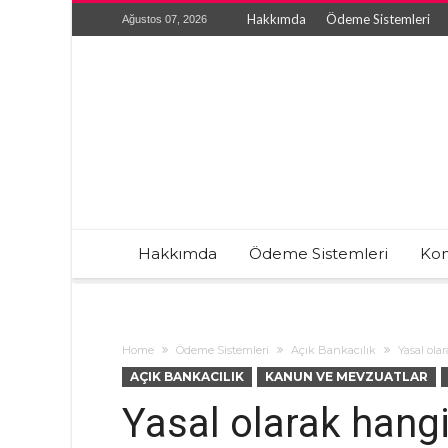
Hakkımda
Ödeme Sistemleri
Ağustos 07, 2026
Hakkımda
Ödeme Sistemleri
Kon
Home
Ödeme Sistemleri
Açık Bankacılık
Yasal ola
AÇIK BANKACILIK
KANUN VE MEVZUATLAR
Yasal olarak hang