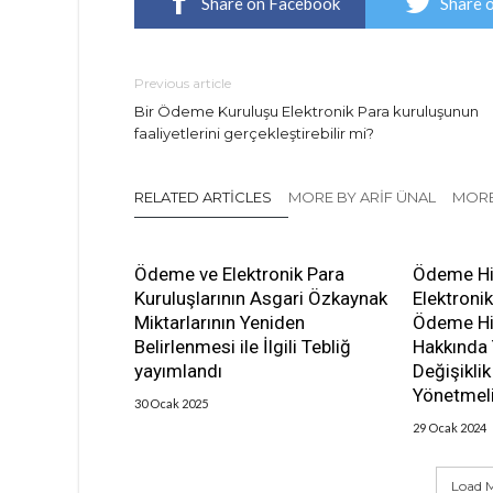
Share on Facebook
Share 
Previous article
Bir Ödeme Kuruluşu Elektronik Para kuruluşunun
faaliyetlerini gerçekleştirebilir mi?
RELATED ARTICLES
MORE BY ARIF ÜNAL
MORE
Ödeme ve Elektronik Para
Ödeme Hi
Kuruluşlarının Asgari Özkaynak
Elektronik
Miktarlarının Yeniden
Ödeme Hiz
Belirlenmesi ile İlgili Tebliğ
Hakkında
yayımlandı
Değişikli
Yönetmeli
30 Ocak 2025
29 Ocak 2024
Load M