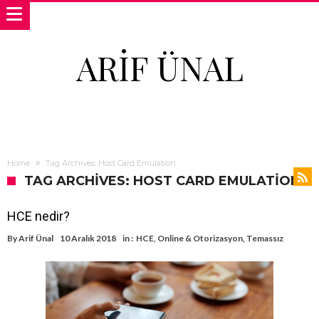
ARIF ÜNAL
Home
Tag Archives: Host Card Emulation
TAG ARCHIVES: HOST CARD EMULATION
HCE nedir?
By
Arif Ünal
10 Aralık 2018
in :
HCE
,
Online & Otorizasyon
,
Temassız