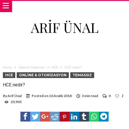
ARIF ÜNAL
Home
Ödeme Sistemleri
HCE
HCE nedir?
HCE
ONLINE & OTORIZASYON
TEMASSIZ
HCE nedir?
By
Arif Ünal
Posted on
10 Aralık 2018
3 min read
0
1
20,905