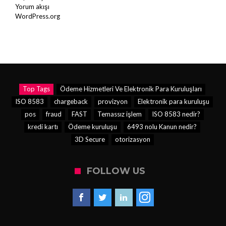
Yorum akışı
WordPress.org
Top Tags
Ödeme Hizmetleri Ve Elektronik Para Kuruluşları
ISO 8583
chargeback
provizyon
Elektronik para kuruluşu
pos
fraud
FAST
Temassız işlem
ISO 8583 nedir?
kredi kartı
Ödeme kuruluşu
6493 nolu Kanun nedir?
3D Secure
otorizasyon
FOLLOW US