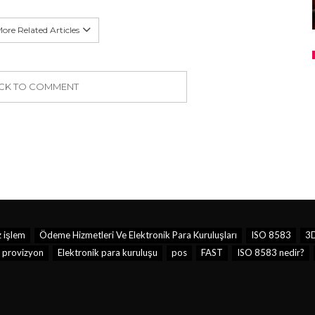
ore Related Articles
ICK TO COMMENT
 işlem
Ödeme Hizmetleri Ve Elektronik Para Kuruluşları
ISO 8583
3D
provizyon
Elektronik para kuruluşu
pos
FAST
ISO 8583 nedir?