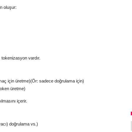
n oluşur:
lı tokenizasyon vardır.
maç için üretme)(Ör: sadece doğrulama için)
token üretme)
ılmasını içerir.
acı) doğrulama vs.)