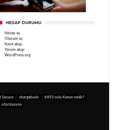
HESAP DURUMU
Hesap aç
Oturum aç
Kayıt akışı
Yorum akışı
WordPress.org
 Secure
chargeback
6493 nolu Kanun nedir?
otorizasyon