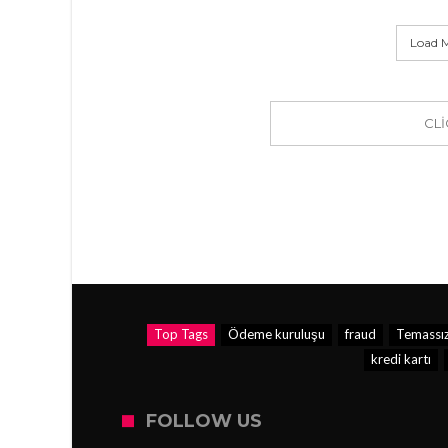
Load M
CL
Top Tags
Ödeme kuruluşu
fraud
Temassız
kredi kartı
FOLLOW US