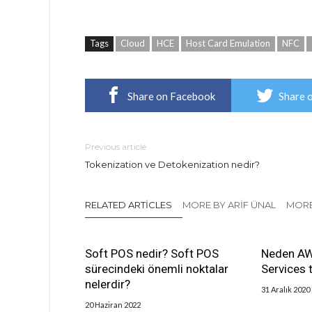
Tags
Cloud
HCE
Host Card Emulation
NFC
Share on Facebook
Share 
Previous article
Tokenization ve Detokenization nedir?
RELATED ARTICLES
MORE BY ARIF ÜNAL
MORE
Soft POS nedir? Soft POS
Neden A
sürecindeki önemli noktalar
Services t
nelerdir?
31 Aralık 2020
20 Haziran 2022