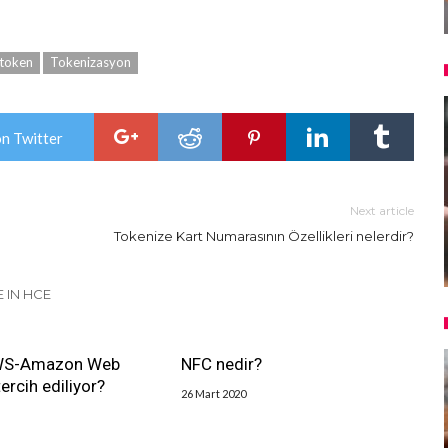
token
Tokenizasyon
on Twitter
Next article
Tokenize Kart Numarasının Özellikleri nelerdir?
 IN HCE
WS-Amazon Web
NFC nedir?
ercih ediliyor?
26 Mart 2020