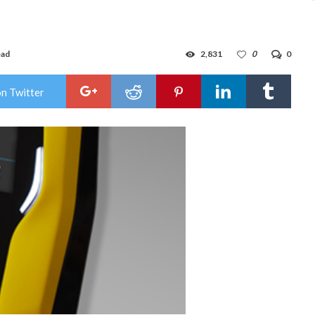
ead
2,831
0
0
on Twitter