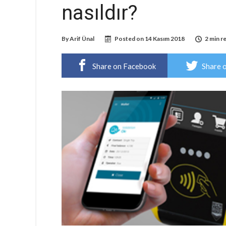
nasıldır?
By
Arif Ünal
Posted on
14 Kasım 2018
2 min r
Share on Facebook
Share 