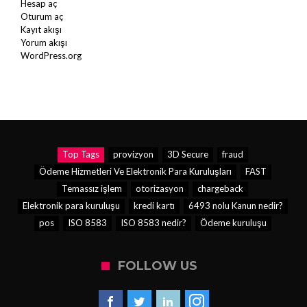
Hesap aç
Oturum aç
Kayıt akışı
Yorum akışı
WordPress.org
Top Tags
provizyon
3D Secure
fraud
Ödeme Hizmetleri Ve Elektronik Para Kuruluşları
FAST
Temassız işlem
otorizasyon
chargeback
Elektronik para kuruluşu
kredi kartı
6493 nolu Kanun nedir?
pos
ISO 8583
ISO 8583 nedir?
Ödeme kuruluşu
FOLLOW US