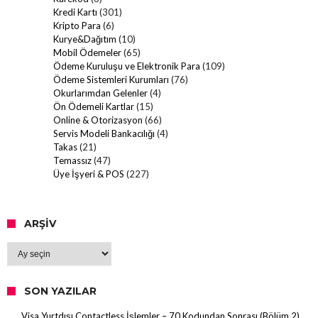
Kredi Kartı
(301)
Kripto Para
(6)
Kurye&Dağıtım
(10)
Mobil Ödemeler
(65)
Ödeme Kuruluşu ve Elektronik Para
(109)
Ödeme Sistemleri Kurumları
(76)
Okurlarımdan Gelenler
(4)
Ön Ödemeli Kartlar
(15)
Online & Otorizasyon
(66)
Servis Modeli Bankacılığı
(4)
Takas
(21)
Temassız
(47)
Üye İşyeri & POS
(227)
ARŞIV
Arşiv
SON YAZILAR
Visa Yurtdışı Contactless İşlemler – 70 Kodundan Sonrası (Bölüm 2)