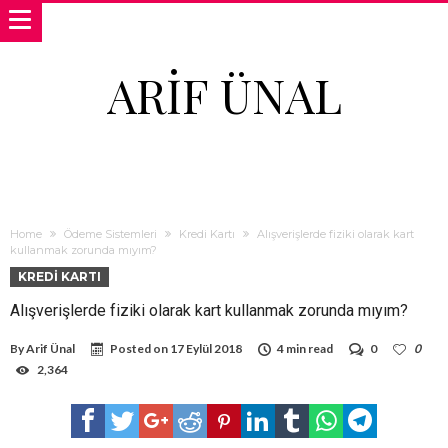
ARIF ÜNAL
Home
Ödeme Sistemleri
Kredi Kartı
Alışverişlerde fiziki olarak kart
kullanmak zorunda mıyım?
KREDI KARTI
Alışverişlerde fiziki olarak kart kullanmak zorunda mıyım?
By
Arif Ünal
Posted on
17 Eylül 2018
4 min read
0
0
2,364