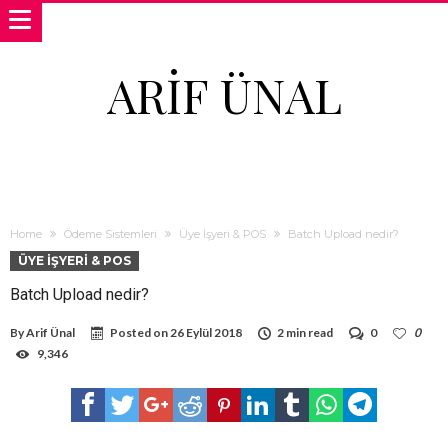
ARIF ÜNAL
Home
Ödeme Sistemleri
Üye İşyeri & POS
Batch Upload nedir?
ÜYE İŞYERI & POS
Batch Upload nedir?
By
Arif Ünal
Posted on
26 Eylül 2018
2 min read
0
0
9,346