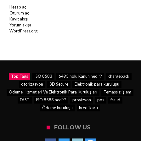
Hesap aç
Oturum aç
Kayıt akışı
Yorum akışı
WordPress.org
Top Tags
ISO 8583
6493 nolu Kanun nedir?
chargeback
otorizasyon
3D Secure
Elektronik para kuruluşu
Ödeme Hizmetleri Ve Elektronik Para Kuruluşları
Temassız işlem
FAST
ISO 8583 nedir?
provizyon
pos
fraud
Ödeme kuruluşu
kredi kartı
FOLLOW US