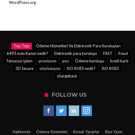
WordPress.org
Top Tags
Ödeme Hizmetleri Ve Elektronik Para Kuruluşları
6493 nolu Kanun nedir?
Elektronik para kuruluşu
FAST
fraud
Temassız işlem
provizyon
pos
Ödeme kuruluşu
kredi kartı
3D Secure
otorizasyon
ISO 8583 nedir?
ISO 8583
chargeback
FOLLOW US
Hakkımda
Ödeme Sistemleri
Konuk Yazarlar
Bize Yazın