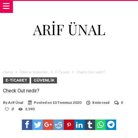
ARIF ÜNAL
Home
Ödeme Sistemleri
E-Ticaret
Check Out nedir?
E-TICARET
GÜVENLIK
Check Out nedir?
By
Arif Ünal
Posted on
10 Temmuz 2020
8 min read
0
0
3,590