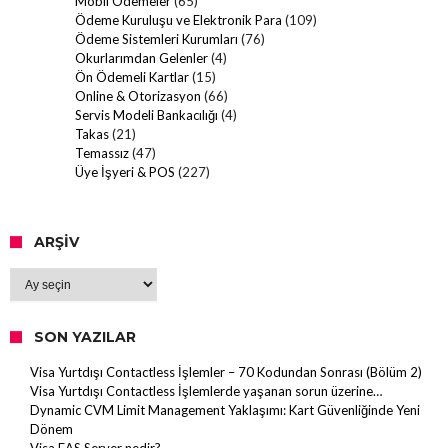
Mobil Ödemeler
(65)
Ödeme Kuruluşu ve Elektronik Para
(109)
Ödeme Sistemleri Kurumları
(76)
Okurlarımdan Gelenler
(4)
Ön Ödemeli Kartlar
(15)
Online & Otorizasyon
(66)
Servis Modeli Bankacılığı
(4)
Takas
(21)
Temassız
(47)
Üye İşyeri & POS
(227)
ARŞIV
Arşiv
SON YAZILAR
Visa Yurtdışı Contactless İşlemler – 70 Kodundan Sonrası (Bölüm 2)
Visa Yurtdışı Contactless İşlemlerde yaşanan sorun üzerine…
Dynamic CVM Limit Management Yaklaşımı: Kart Güvenliğinde Yeni
Dönem