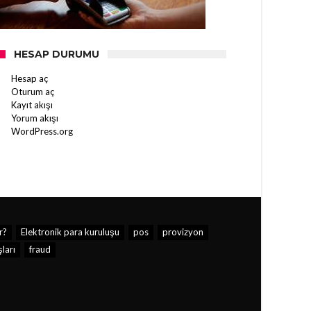
HESAP DURUMU
Hesap aç
Oturum aç
Kayıt akışı
Yorum akışı
WordPress.org
r?
Elektronik para kuruluşu
pos
provizyon
ları
fraud