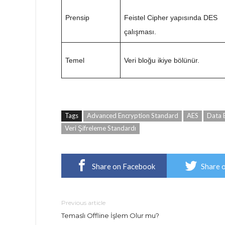
Prensip
Feistel Cipher yapısında DES
çalışması.
Temel
Veri bloğu ikiye bölünür.
Tags
Advanced Encryption Standard
AES
Data 
Veri Şifreleme Standardı
Share on Facebook
Share 
Previous article
Temaslı Offline İşlem Olur mu?