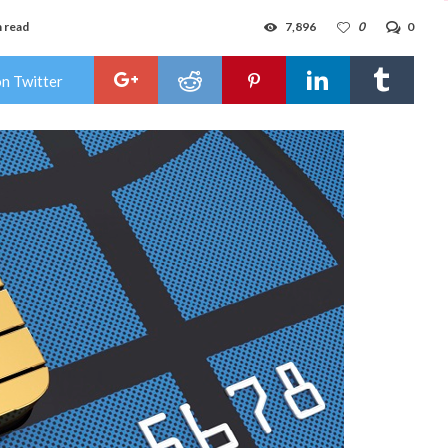
n read
7,896
0
0
on Twitter