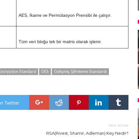
AES, İkame ve Permütasyon Prensibi ile çalışır.
Tüm veri bloğu tek bir matris olarak işlenir.
Encryption Standard
DES
Gelişmiş Şifreleme Standardı
on Twitter
Next article
RSA(Rivest, Shamir, Adleman) Key Nedir?