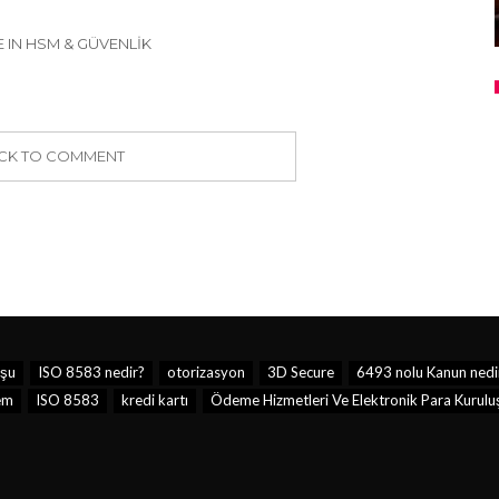
 IN HSM & GÜVENLIK
ICK TO COMMENT
şu
ISO 8583 nedir?
otorizasyon
3D Secure
6493 nolu Kanun nedi
em
ISO 8583
kredi kartı
Ödeme Hizmetleri Ve Elektronik Para Kuruluş