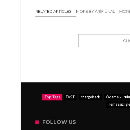
RELATED ARTICLES
MORE BY ARIF ÜNAL
MORE
CL
Top Tags
FAST
chargeback
Ödeme kurulu
Temassız işl
FOLLOW US