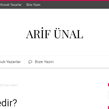
Konuk Yazarlar
Bize Yazın
ARIF ÜNAL
uk Yazarlar
Bize Yazın
ES Key nedir?
dir?