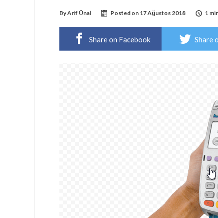
By
Arif Ünal
Posted on
17 Ağustos 2018
1 mi
Share on Facebook
Share 