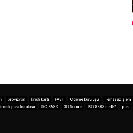
n
provizyon
kredi kartı
FAST
Ödeme kuruluşu
Temassız işlem
tronik para kuruluşu
ISO 8583
3D Secure
ISO 8583 nedir?
pos