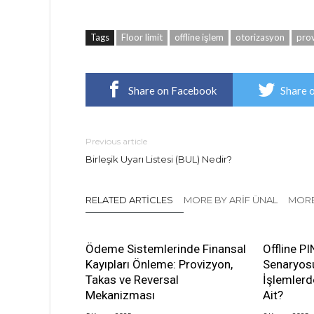
Tags
Floor limit
offline işlem
otorizasyon
pro
Share on Facebook
Share 
Previous article
Birleşik Uyarı Listesi (BUL) Nedir?
RELATED ARTICLES
MORE BY ARIF ÜNAL
MORE
Ödeme Sistemlerinde Finansal
Offline P
Kayıpları Önleme: Provizyon,
Senaryosu
Takas ve Reversal
İşlemler
Mekanizması
Ait?