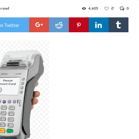
n read
4,605
0
0
on Twitter