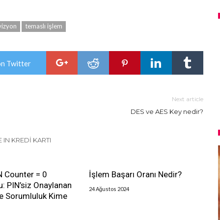
vizyon
temaslı işlem
on Twitter
Next article
DES ve AES Key nedir?
 IN KREDI KARTI
IN Counter = 0
İşlem Başarı Oranı Nedir?
: PIN’siz Onaylanan
24 Ağustos 2024
de Sorumluluk Kime