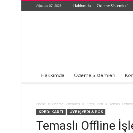
Hakkımda
Ödeme Sistemleri
Ağustos 07, 2026
Hakkımda
Ödeme Sistemleri
Kon
Home
Ödeme Sistemleri
Kredi Kartı
Temaslı Offlin
KREDI KARTI
ÜYE İŞYERI & POS
Temaslı Offline İş