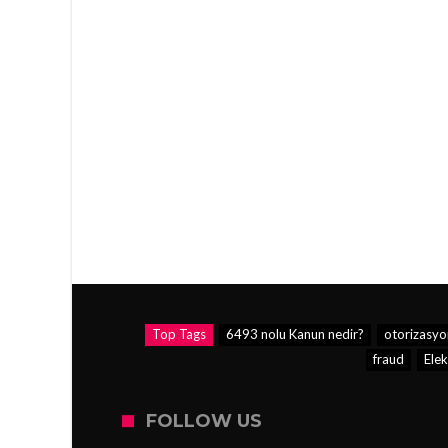
Top Tags
6493 nolu Kanun nedir?
otorizasyo
fraud
Elek
FOLLOW US