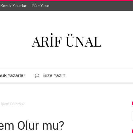
Konuk Yazarlar
Bize Yazın
ARIF ÜNAL
uk Yazarlar
Bize Yazın
e İşlem Olur mu?
lem Olur mu?