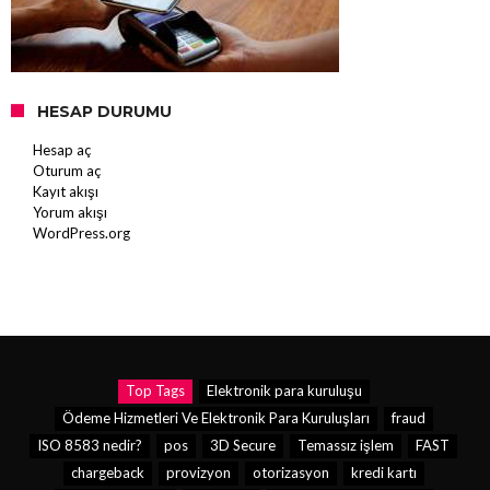
HESAP DURUMU
Hesap aç
Oturum aç
Kayıt akışı
Yorum akışı
WordPress.org
Top Tags
Elektronik para kuruluşu
Ödeme Hizmetleri Ve Elektronik Para Kuruluşları
fraud
ISO 8583 nedir?
pos
3D Secure
Temassız işlem
FAST
chargeback
provizyon
otorizasyon
kredi kartı