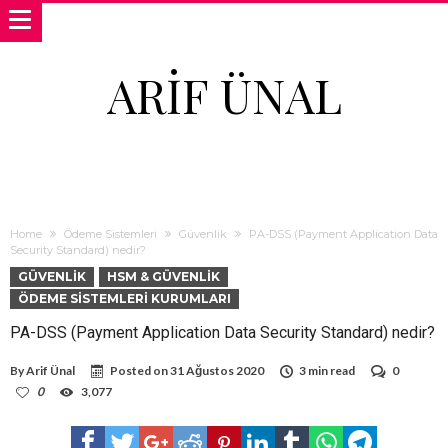
ARIF ÜNAL
Home
Ödeme Sistemleri
Güvenlik
PA-DSS (Payment Application Data
Security Standard) nedir?
GÜVENLIK
HSM & GÜVENLIK
ÖDEME SISTEMLERI KURUMLARI
PA-DSS (Payment Application Data Security Standard) nedir?
By
Arif Ünal
Posted on
31 Ağustos 2020
3 min read
0
0
3,077