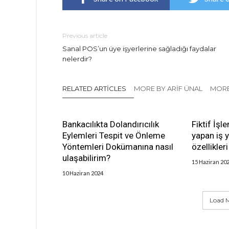
Previous article
Sanal POS’un üye işyerlerine sağladığı faydalar
nelerdir?
RELATED ARTICLES
MORE BY ARIF ÜNAL
MORE
Bankacılıkta Dolandırıcılık
Fiktif İşl
Eylemleri Tespit ve Önleme
yapan iş y
Yöntemleri Dokümanına nasıl
özellikler
ulaşabilirim?
15 Haziran 20
10 Haziran 2024
Load M