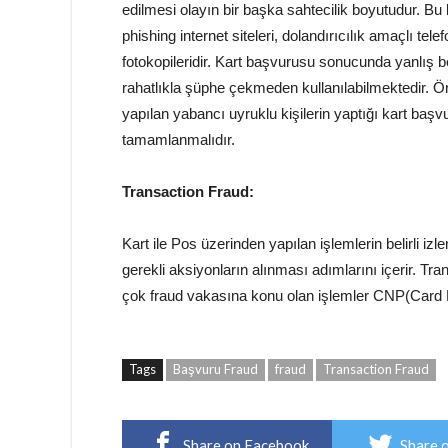
edilmesi olayın bir başka sahtecilik boyutudur. Bu b
phishing internet siteleri, dolandırıcılık amaçlı tele
fotokopileridir. Kart başvurusu sonucunda yanlış b
rahatlıkla şüphe çekmeden kullanılabilmektedir. Ör
yapılan yabancı uyruklu kişilerin yaptığı kart başv
tamamlanmalıdır.
Transaction Fraud:
Kart ile Pos üzerinden yapılan işlemlerin belirli izl
gerekli aksiyonların alınması adımlarını içerir. Tra
çok fraud vakasına konu olan işlemler CNP(Card N
Tags
Başvuru Fraud
fraud
Transaction Fraud
Share on Facebook
Share 