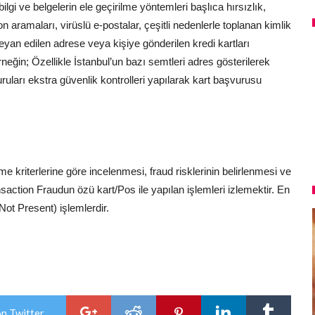
ilgi ve belgelerin ele geçirilme yöntemleri başlıca hırsızlık,
fon aramaları, virüslü e-postalar, çeşitli nedenlerle toplanan kimlik
eyan edilen adrese veya kişiye gönderilen kredi kartları
neğin; Özellikle İstanbul’un bazı semtleri adres gösterilerek
uruları ekstra güvenlik kontrolleri yapılarak kart başvurusu
eme kriterlerine göre incelenmesi, fraud risklerinin belirlenmesi ve
nsaction Fraudun özü kart/Pos ile yapılan işlemleri izlemektir. En
ot Present) işlemlerdir.
on Twitter