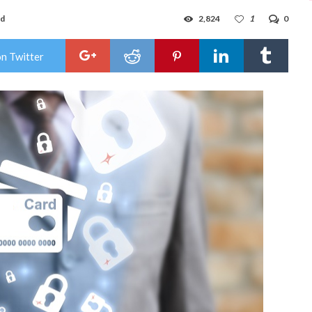
ad
2,824
1
0
on Twitter