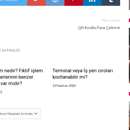
Next article
QR Kodla Para Çekme
 IN FRAUD
em nedir? Fiktif işlem
Terminal veya İş yeri ciroları
erlerinin benzer
kısıtlanabilir mi?
i var mıdır?
12 Haziran 2022
22
ore Related Articles