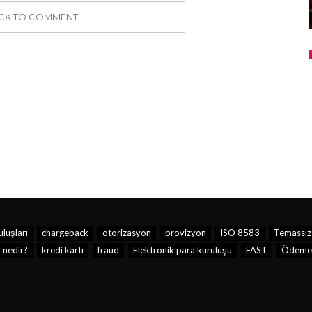
ICK TO COMMENT
luşları
chargeback
otorizasyon
provizyon
ISO 8583
Temassız
 nedir?
kredi kartı
fraud
Elektronik para kuruluşu
FAST
Ödeme 