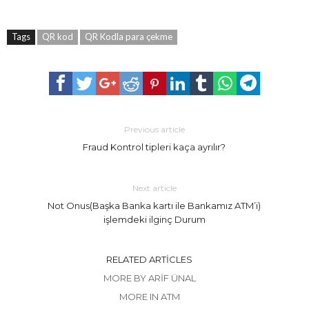
Tags
QR kod
QR Kodla para çekme
Previous article
Fraud Kontrol tipleri kaça ayrılır?
Next article
Not Onus(Başka Banka kartı ile Bankamız ATM’i)
işlemdeki ilginç Durum
RELATED ARTICLES
MORE BY ARIF ÜNAL
MORE IN ATM