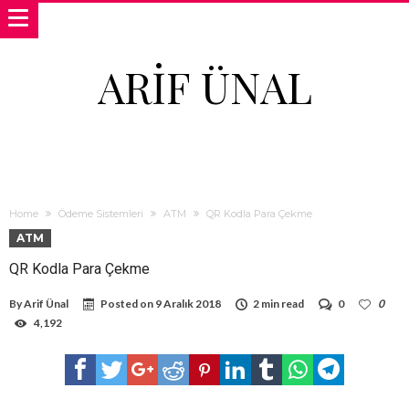
ARIF ÜNAL
Home
Ödeme Sistemleri
ATM
QR Kodla Para Çekme
ATM
QR Kodla Para Çekme
By
Arif Ünal
Posted on
9 Aralık 2018
2 min read
0
0
4,192