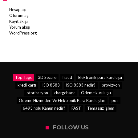
Hesap aç
Oturum aç
Kayıt akışı
Yorum akışı
WordPress.org
Top Tags
3D Secure
fraud
Elektronik para kuruluşu
kredi kartı
ISO 8583
ISO 8583 nedir?
provizyon
otorizasyon
chargeback
Ödeme kuruluşu
Ödeme Hizmetleri Ve Elektronik Para Kuruluşları
pos
6493 nolu Kanun nedir?
FAST
Temassız işlem
FOLLOW US