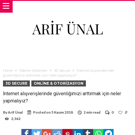
ARIF ÜNAL
Home
Ödeme Sistemleri
3D Secure
İnternet alışverişlerinde
güvenliğimizi arttırmak için neler yapmalıyız?
3D SECURE
ONLINE & OTORIZASYON
İnternet alışverişlerinde güvenliğimizi arttırmak için neler
yapmalıyız?
By
Arif Ünal
Posted on
5 Kasım 2018
2 min read
0
0
2,362