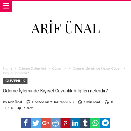
ARIF ÜNAL
Home
Ödeme Sistemleri
Güvenlik
Ödeme İşleminde Kişisel Güvenlik
bilgileri nelerdir?
GÜVENLIK
Ödeme İşleminde Kişisel Güvenlik bilgileri nelerdir?
By
Arif Ünal
Posted on
9 Haziran 2020
1 min read
0
0
1,872