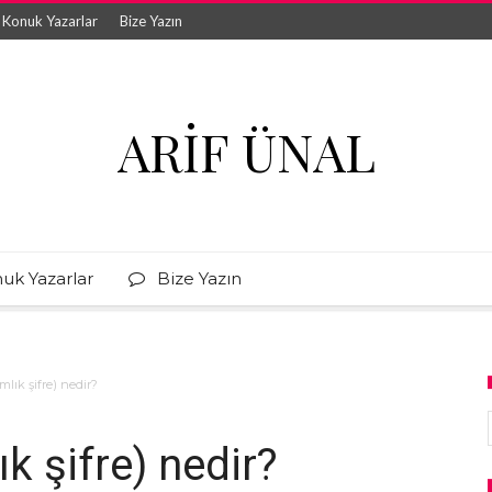
Konuk Yazarlar
Bize Yazın
ARIF ÜNAL
uk Yazarlar
Bize Yazın
lık şifre) nedir?
k şifre) nedir?