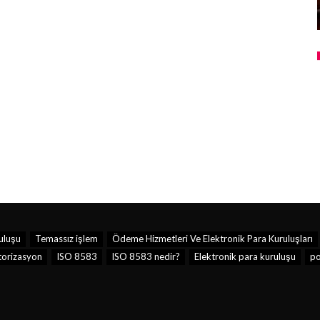
uluşu
Temassız işlem
Ödeme Hizmetleri Ve Elektronik Para Kuruluşları
torizasyon
ISO 8583
ISO 8583 nedir?
Elektronik para kuruluşu
p