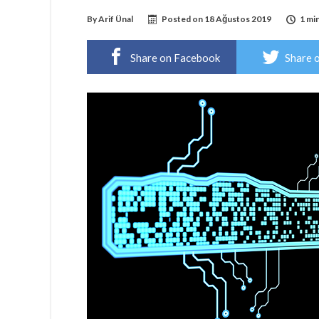
By
Arif Ünal
Posted on
18 Ağustos 2019
1 mi
Share on Facebook
Share 