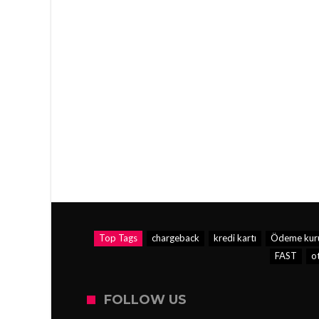
Top Tags
chargeback
kredi kartı
Ödeme kur
FAST
o
FOLLOW US