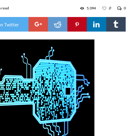
n read
5,094
0
0
on Twitter