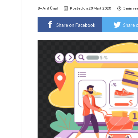
By
Arif Ünal
Posted on
20 Mart 2020
5 min re
Share on Facebook
Share 