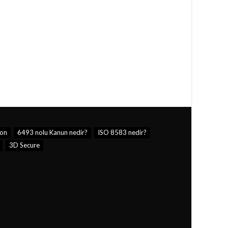
yon
6493 nolu Kanun nedir?
ISO 8583 nedir?
3D Secure