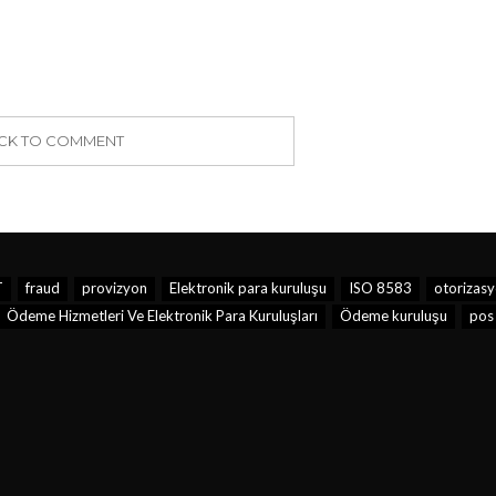
ICK TO COMMENT
T
fraud
provizyon
Elektronik para kuruluşu
ISO 8583
otorizas
Ödeme Hizmetleri Ve Elektronik Para Kuruluşları
Ödeme kuruluşu
pos