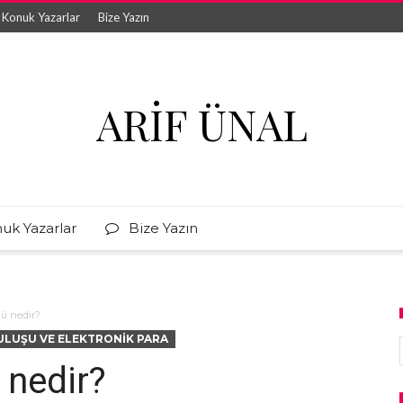
Konuk Yazarlar
Bize Yazın
ARIF ÜNAL
uk Yazarlar
Bize Yazın
ü nedir?
LUŞU VE ELEKTRONIK PARA
 nedir?