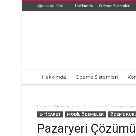
Hakkımda
Ödeme Sistemleri
Ağustos 06, 2026
Hakkımda
Ödeme Sistemleri
Kon
Home
Ödeme Sistemleri
E-Ticaret
Pazaryeri Çözüm
E-TICARET
MOBIL ÖDEMELER
ÖDEME KURU
Pazaryeri Çözümü