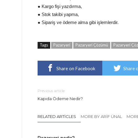
● Kargo fişi yazdırma,
● Stok takibi yapma,
● Sipariş ve ödeme alma gibi işlemlerdir.
Tags
Pazaryeri
Pazaryeri Çözümü
Pazaryeri Çö
Share on Facebook
Share 
Previous article
Kapıda Ödeme Nedir?
RELATED ARTICLES
MORE BY ARIF ÜNAL
MORE
Pazaryeri nedir?