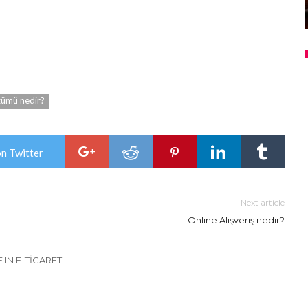
zümü nedir?
on Twitter
Next article
Online Alışveriş nedir?
 IN E-TICARET