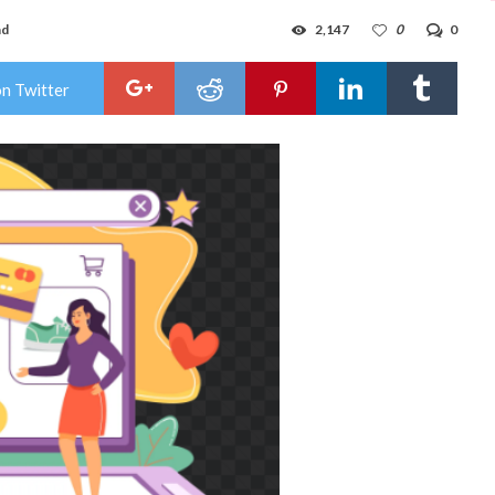
ad
2,147
0
0
on Twitter