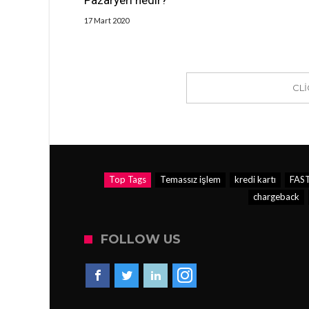
17 Mart 2020
CL
Top Tags
Temassız işlem
kredi kartı
FAS
chargeback
FOLLOW US