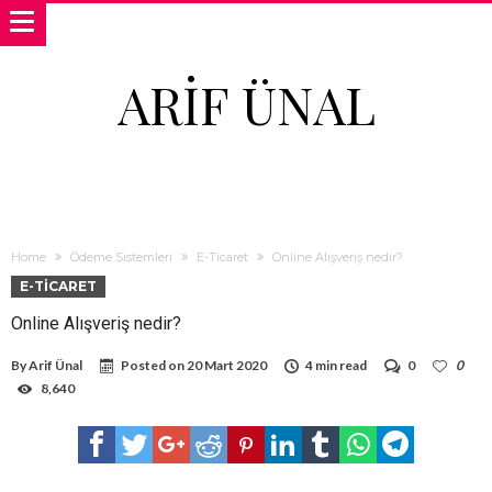
ARIF ÜNAL
Home
Ödeme Sistemleri
E-Ticaret
Online Alışveriş nedir?
E-TICARET
Online Alışveriş nedir?
By
Arif Ünal
Posted on
20 Mart 2020
4 min read
0
0
8,640