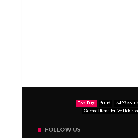
Top Tags
fraud
6493 nolu K
Ödeme Hizmetleri Ve Elektroni
FOLLOW US