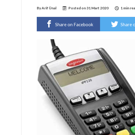
By
Arif Ünal
Posted on
31 Mart 2020
1 min re
Share on Facebook
Share 