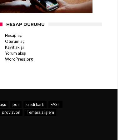
HESAP DURUMU
Hesap aç
Oturum aç
Kayıt akışı
Yorum akışı
WordPress.org
uşu
pos
kredi kartı
FAST
provizyon
Temassız işlem