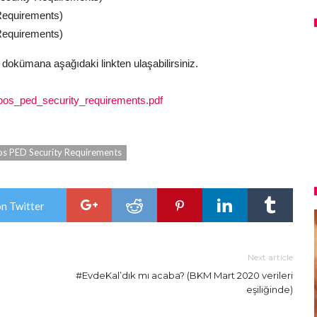
 Requirements)
 Requirements)
n dokümana aşağıdaki linkten ulaşabilirsiniz.
/pos_ped_security_requirements.pdf
os PED Security Requirements
on Twitter
Next article
#EvdeKal’dık mı acaba? (BKM Mart 2020 verileri
eşiliğinde)