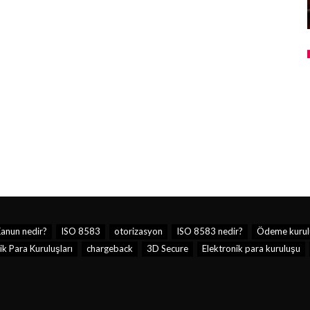
anun nedir?
ISO 8583
otorizasyon
ISO 8583 nedir?
Ödeme kurul
k Para Kuruluşları
chargeback
3D Secure
Elektronik para kuruluşu