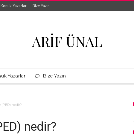
Konuk Yazarlar
Bize Yazın
ARIF ÜNAL
uk Yazarlar
Bize Yazın
e (PED) nedir?
PED) nedir?