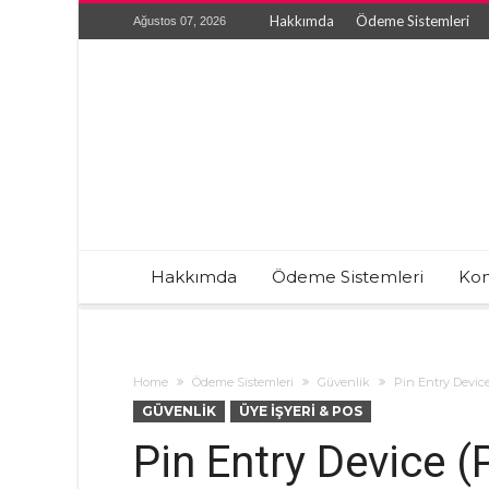
Hakkımda
Ödeme Sistemleri
Ağustos 07, 2026
Hakkımda
Ödeme Sistemleri
Kon
Home
Ödeme Sistemleri
Güvenlik
Pin Entry Devic
GÜVENLIK
ÜYE İŞYERI & POS
Pin Entry Device (