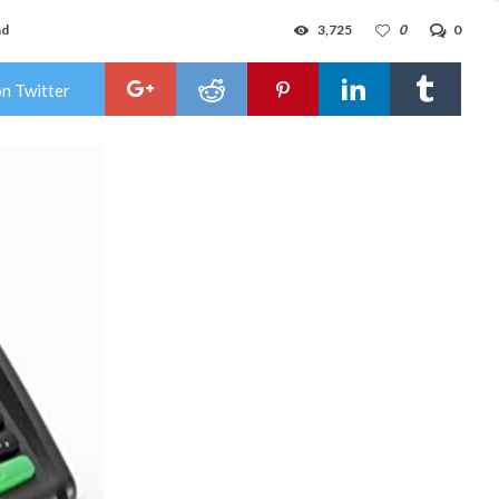
ad
3,725
0
0
on Twitter