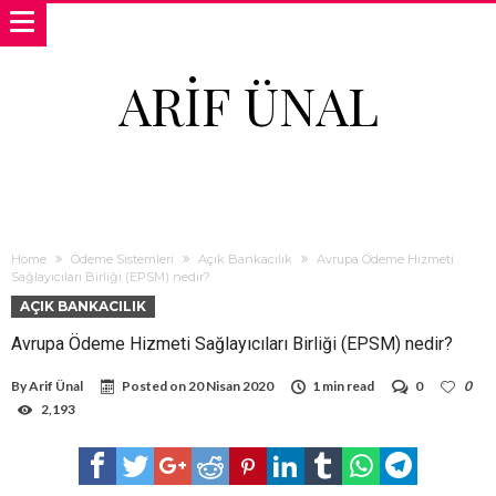
ARIF ÜNAL
Home
Ödeme Sistemleri
Açık Bankacılık
Avrupa Ödeme Hizmeti
Sağlayıcıları Birliği (EPSM) nedir?
AÇIK BANKACILIK
Avrupa Ödeme Hizmeti Sağlayıcıları Birliği (EPSM) nedir?
By
Arif Ünal
Posted on
20 Nisan 2020
1 min read
0
0
2,193