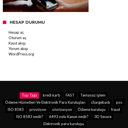
HESAP DURUMU
Hesap aç
Oturum aç
Kayıt akışı
Yorum akışı
WordPress.org
Top Tags
kredi kartı
FAST
Temassız işlem
Ödeme Hizmetleri Ve Elektronik Para Kuruluşları
chargeback
pos
ISO 8583
provizyon
otorizasyon
Ödeme kuruluşu
fraud
ISO 8583 nedir?
6493 nolu Kanun nedir?
3D Secure
Elektronik para kuruluşu