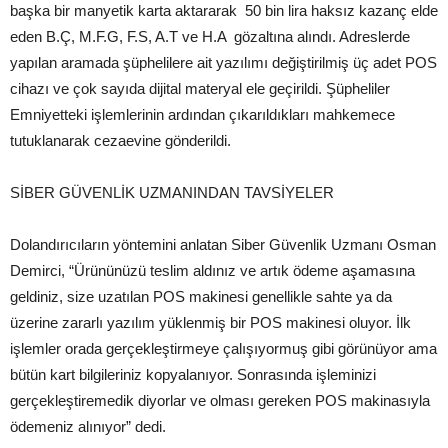
başka bir manyetik karta aktararak 50 bin lira haksız kazanç elde
eden B.Ç, M.F.G, F.S, A.T ve H.A gözaltına alındı. Adreslerde
yapılan aramada şüphelilere ait yazılımı değiştirilmiş üç adet POS
cihazı ve çok sayıda dijital materyal ele geçirildi. Şüpheliler
Emniyetteki işlemlerinin ardından çıkarıldıkları mahkemece
tutuklanarak cezaevine gönderildi.
SİBER GÜVENLİK UZMANINDAN TAVSİYELER
Dolandırıcıların yöntemini anlatan Siber Güvenlik Uzmanı Osman
Demirci, “Ürününüzü teslim aldınız ve artık ödeme aşamasına
geldiniz, size uzatılan POS makinesi genellikle sahte ya da
üzerine zararlı yazılım yüklenmiş bir POS makinesi oluyor. İlk
işlemler orada gerçekleştirmeye çalışıyormuş gibi görünüyor ama
bütün kart bilgileriniz kopyalanıyor. Sonrasında işleminizi
gerçekleştiremedik diyorlar ve olması gereken POS makinasıyla
ödemeniz alınıyor” dedi.