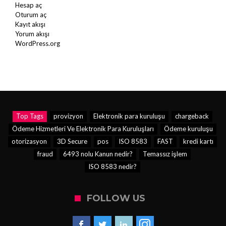
Hesap aç
Oturum aç
Kayıt akışı
Yorum akışı
WordPress.org
Top Tags
provizyon
Elektronik para kuruluşu
chargeback
Ödeme Hizmetleri Ve Elektronik Para Kuruluşları
Ödeme kuruluşu
otorizasyon
3D Secure
pos
ISO 8583
FAST
kredi kartı
fraud
6493 nolu Kanun nedir?
Temassız işlem
ISO 8583 nedir?
FOLLOW US