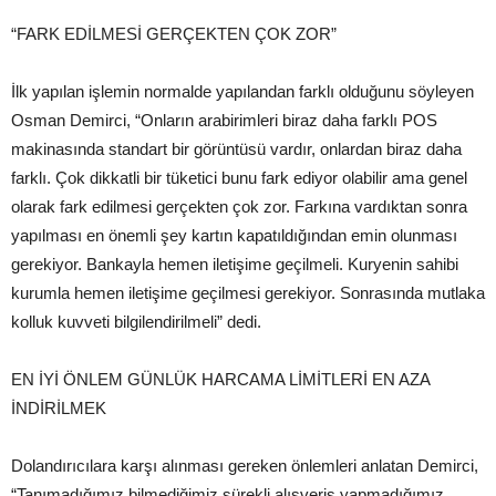
“FARK EDİLMESİ GERÇEKTEN ÇOK ZOR”
İlk yapılan işlemin normalde yapılandan farklı olduğunu söyleyen
Osman Demirci, “Onların arabirimleri biraz daha farklı POS
makinasında standart bir görüntüsü vardır, onlardan biraz daha
farklı. Çok dikkatli bir tüketici bunu fark ediyor olabilir ama genel
olarak fark edilmesi gerçekten çok zor. Farkına vardıktan sonra
yapılması en önemli şey kartın kapatıldığından emin olunması
gerekiyor. Bankayla hemen iletişime geçilmeli. Kuryenin sahibi
kurumla hemen iletişime geçilmesi gerekiyor. Sonrasında mutlaka
kolluk kuvveti bilgilendirilmeli” dedi.
EN İYİ ÖNLEM GÜNLÜK HARCAMA LİMİTLERİ EN AZA
İNDİRİLMEK
Dolandırıcılara karşı alınması gereken önlemleri anlatan Demirci,
“Tanımadığımız bilmediğimiz sürekli alışveriş yapmadığımız