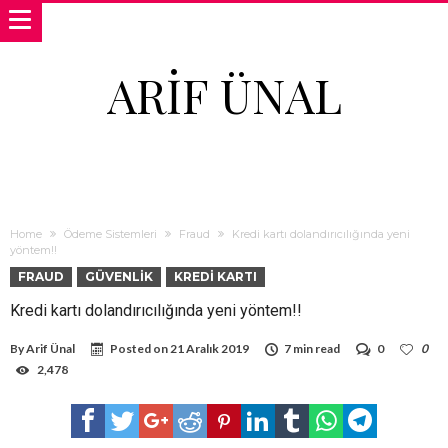
ARIF ÜNAL
Home
Ödeme Sistemleri
Fraud
Kredi kartı dolandırıcılığında yeni
yöntem!!
FRAUD
GÜVENLIK
KREDI KARTI
Kredi kartı dolandırıcılığında yeni yöntem!!
By
Arif Ünal
Posted on
21 Aralık 2019
7 min read
0
0
2,478