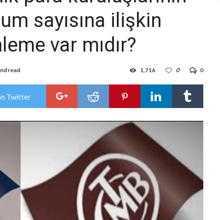
um sayısına ilişkin
nleme var mıdır?
nd read
1,716
0
0
on Twitter