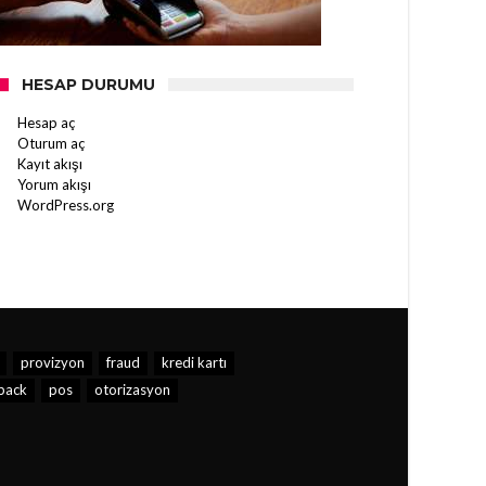
HESAP DURUMU
Hesap aç
Oturum aç
Kayıt akışı
Yorum akışı
WordPress.org
provizyon
fraud
kredi kartı
back
pos
otorizasyon