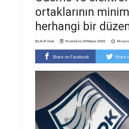
ortaklarının minim
herhangi bir düze
By
Arif Ünal
Posted on
30 Mayıs 2020
54 seco
Share on Facebook
Share 