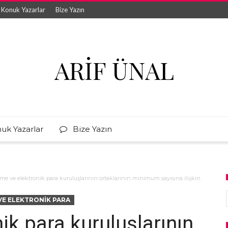
Konuk Yazarlar
Bize Yazın
ARIF ÜNAL
uk Yazarlar
Bize Yazın
e ve elektronik para kuruluşlarının ortaklarının minimum sayısına ilişkin
E ELEKTRONIK PARA
k para kuruluşlarının