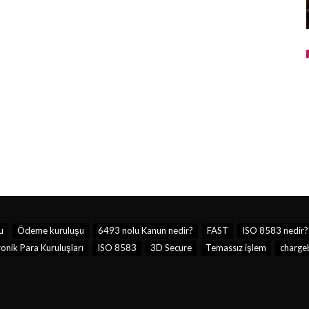
u
Ödeme kuruluşu
6493 nolu Kanun nedir?
FAST
ISO 8583 nedir?
onik Para Kuruluşları
ISO 8583
3D Secure
Temassız işlem
charge