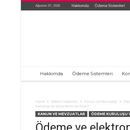
Hakkımda
Ödeme Sistemleri
Ağustos 07, 2026
Hakkımda
Ödeme Sistemleri
Kon
Home
Ödeme Sistemleri
Kanun ve Mevzuatlar
Ödem
herhangi bir düzenleme var mıdır?
KANUN VE MEVZUATLAR
ÖDEME KURULUŞU V
Ödeme ve elektroni