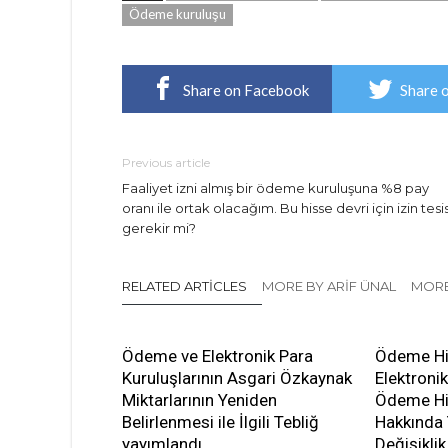
Ödeme kuruluşu
Share on Facebook
Share 
Previous article
Faaliyet izni almış bir ödeme kuruluşuna %8 pay
oranı ile ortak olacağım. Bu hisse devri için izin tesis
gerekir mi?
RELATED ARTICLES
MORE BY ARIF ÜNAL
MORE
Ödeme ve Elektronik Para
Ödeme Hi
Kuruluşlarının Asgari Özkaynak
Elektronik
Miktarlarının Yeniden
Ödeme Hiz
Belirlenmesi ile İlgili Tebliğ
Hakkında
yayımlandı
Değişikli