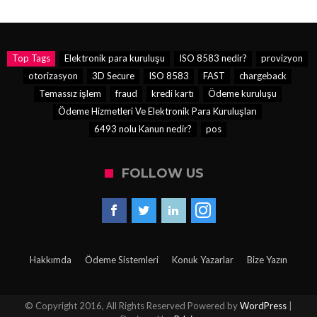
Top Tags
Elektronik para kuruluşu
ISO 8583 nedir?
provizyon
otorizasyon
3D Secure
ISO 8583
FAST
chargeback
Temassız işlem
fraud
kredi kartı
Ödeme kuruluşu
Ödeme Hizmetleri Ve Elektronik Para Kuruluşları
6493 nolu Kanun nedir?
pos
FOLLOW US
Hakkımda
Ödeme Sistemleri
Konuk Yazarlar
Bize Yazın
© Copyright 2016, All Rights Reserved Powered by
WordPress
|