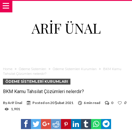
ARIF ÜNAL
Home
Ödeme Sistemleri
Ödeme Sistemleri Kurumları
BKM Kamu
Tahsilat Çözümleri nelerdir?
ÖDEME SISTEMLERI KURUMLARI
BKM Kamu Tahsilat Çözümleri nelerdir?
By
Arif Ünal
Posted on
20 Şubat 2021
6 min read
0
0
1,901