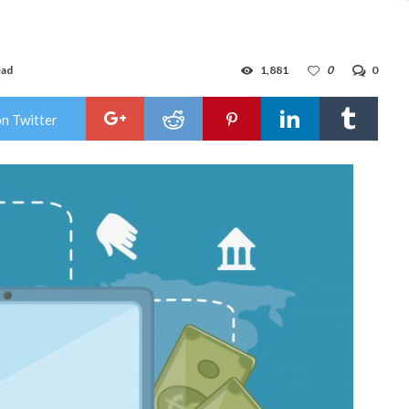
ead
1,881
0
0
on Twitter