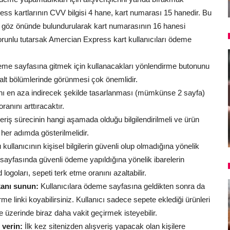
s kartlarının CVV bilgisi 4 hane, kart numarası 15 hanedir. Bu
göz önünde bulundurularak kart numarasının 16 hanesi
zorunlu tutarsak Amercian Express kart kullanıcıları ödeme
deme sayfasına gitmek için kullanacakları yönlendirme butonunu
 alt bölümlerinde görünmesi çok önemlidir.
nı en aza indirecek şekilde tasarlanması (mümkünse 2 sayfa)
ranını arttıracaktır.
eriş sürecinin hangi aşamada olduğu bilgilendirilmeli ve ürün
 her adımda gösterilmelidir.
 kullanıcının kişisel bilgilerin güvenli olup olmadığına yönelik
ayfasında güvenli ödeme yapıldığına yönelik ibarelerin
goları, sepeti terk etme oranını azaltabilir.
anı sunun:
Kullanıcılara ödeme sayfasına geldikten sonra da
me linki koyabilirsiniz. Kullanıcı sadece sepete eklediği ürünleri
te üzerinde biraz daha vakit geçirmek isteyebilir.
 verin:
İlk kez sitenizden alışveriş yapacak olan kişilere