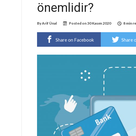
önemlidir?
By
Arif Ünal
Posted on
30 Kasım 2020
8 min r
Share on Facebook
Share 