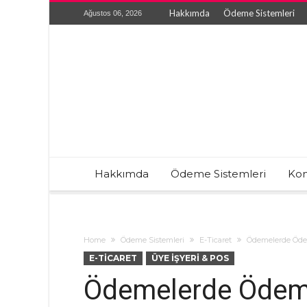
Hakkımda
Ödeme Sistemleri
Ağustos 06, 2026
Hakkımda
Ödeme Sistemleri
Kon
Home
Ödeme Sistemleri
E-Ticaret
Ödemelerde Ödem
E-TICARET
ÜYE İŞYERI & POS
Ödemelerde Ödeme