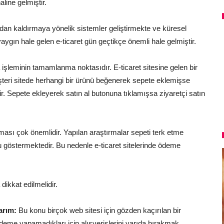
line gelmiştir.
rtadan kaldırmaya yönelik sistemler geliştirmekte ve küresel
ygın hale gelen e-ticaret gün geçtikçe önemli hale gelmiştir.
a işleminin tamamlanma noktasıdır. E-ticaret sitesine gelen bir
müşteri sitede herhangi bir ürünü beğenerek sepete eklemişse
ir. Sepete ekleyerek satın al butonuna tıklamışsa ziyaretçi satın
ması çok önemlidir. Yapılan araştırmalar sepeti terk etme
göstermektedir. Bu nedenle e-ticaret sitelerinde ödeme
ikkat edilmelidir.
arım:
Bu konu birçok web sitesi için gözden kaçırılan bir
ödeme yapamadıkları için alışverişlerini yarıda bırakmak