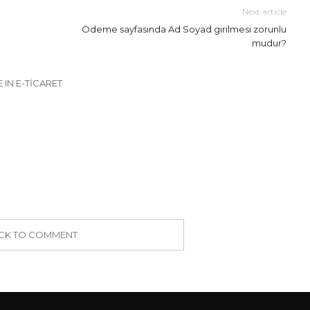
Next article
Ödeme sayfasında Ad Soyad girilmesi zorunlu
mudur?
 IN E-TICARET
ICK TO COMMENT