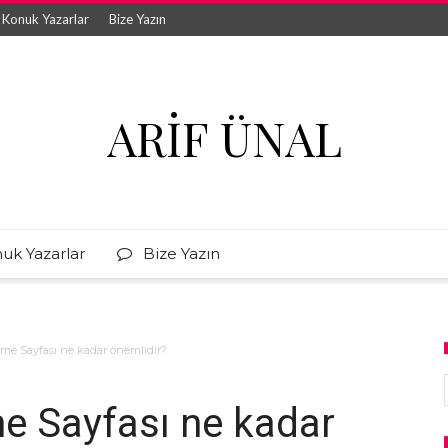
Konuk Yazarlar
Bize Yazın
ARIF ÜNAL
uk Yazarlar
Bize Yazın
e Sayfası ne kadar önemlidir?
 Sayfası ne kadar