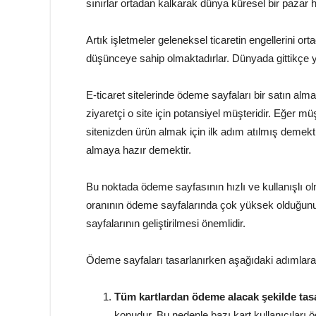
sınırlar ortadan kalkarak dünya küresel bir pazar ha
Artık işletmeler geleneksel ticaretin engellerini o
düşünceye sahip olmaktadırlar. Dünyada gittikçe ya
E-ticaret sitelerinde ödeme sayfaları bir satın alm
ziyaretçi o site için potansiyel müşteridir. Eğer 
sitenizden ürün almak için ilk adım atılmış demekt
almaya hazır demektir.
Bu noktada ödeme sayfasının hızlı ve kullanışlı ol
oranının ödeme sayfalarında çok yüksek olduğunu 
sayfalarının geliştirilmesi önemlidir.
Ödeme sayfaları tasarlanırken aşağıdaki adımlara d
Tüm kartlardan ödeme alacak şekilde tas
konudur. Bu nedenle bazı kart kullanıcıları 