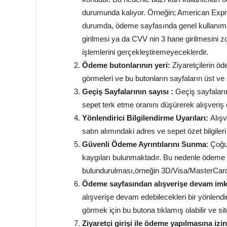
durumunda kalıyor. Örneğin; American Expres
durumda, ödeme sayfasında genel kullanım 
girilmesi ya da CVV nin 3 hane girilmesini 
işlemlerini gerçekleştiremeyeceklerdir.
Ödeme butonlarının yeri:
Ziyaretçilerin ö
görmeleri ve bu butonların sayfaların üst ve
Geçiş Sayfalarının sayısı :
Geçiş sayfaları
sepet terk etme oranını düşürerek alışveriş o
Yönlendirici
Bilgilendirme Uyarıları:
Alışv
satın alımındaki adres ve sepet özet bilgileri
Güvenli Ödeme Ayrıntılarını Sunma
: Çoğu
kaygıları bulunmaktadır. Bu nedenle ödeme s
bulundurulması,örneğin 3D/Visa/MasterCard lo
Ödeme sayfasından alışverişe devam imk
alışverişe devam edebilecekleri bir yönlendir
görmek için bu butona tıklamış olabilir ve si
Ziyaretçi girişi ile ödeme yapılmasına izin