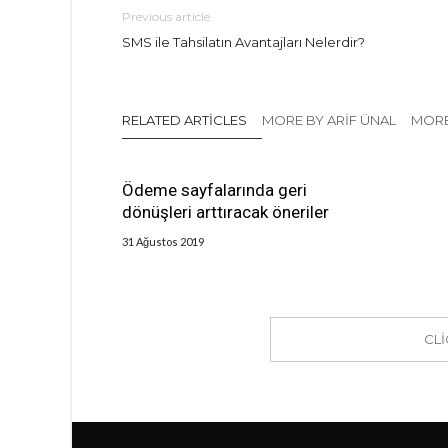
Previous article
SMS ile Tahsilatın Avantajları Nelerdir?
RELATED ARTICLES
MORE BY ARIF ÜNAL
MORE
Ödeme sayfalarında geri
dönüşleri arttıracak öneriler
31 Ağustos 2019
CL