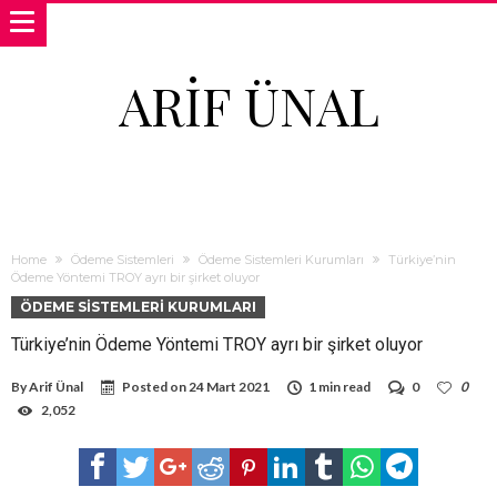
ARIF ÜNAL
Home
Ödeme Sistemleri
Ödeme Sistemleri Kurumları
Türkiye’nin
Ödeme Yöntemi TROY ayrı bir şirket oluyor
ÖDEME SISTEMLERI KURUMLARI
Türkiye’nin Ödeme Yöntemi TROY ayrı bir şirket oluyor
By
Arif Ünal
Posted on
24 Mart 2021
1 min read
0
0
2,052