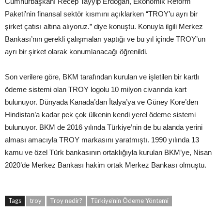
Cumhurbaşkanı Recep Tayyip Erdoğan, Ekonomik Reform
Paketi’nin finansal sektör kısmını açıklarken “TROY’u ayrı bir
şirket çatısı altına alıyoruz.” diye konuştu. Konuyla ilgili Merkez
Bankası’nın gerekli çalışmaları yaptığı ve bu yıl içinde TROY’un
ayrı bir şirket olarak konumlanacağı öğrenildi.
Son verilere göre, BKM tarafından kurulan ve işletilen bir kartlı
ödeme sistemi olan TROY logolu 10 milyon civarında kart
bulunuyor. Dünyada Kanada’dan İtalya’ya ve Güney Kore’den
Hindistan’a kadar pek çok ülkenin kendi yerel ödeme sistemi
bulunuyor. BKM de 2016 yılında Türkiye’nin de bu alanda yerini
alması amacıyla TROY markasını yaratmıştı. 1990 yılında 13
kamu ve özel Türk bankasının ortaklığıyla kurulan BKM’ye, Nisan
2020’de Merkez Bankası hakim ortak Merkez Bankası olmuştu.
Tags
troy
Troy nedir?
Türkiye'nin Ödeme Yöntemi