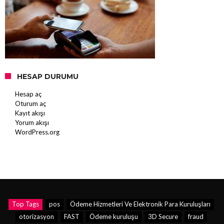
HESAP DURUMU
Hesap aç
Oturum aç
Kayıt akışı
Yorum akışı
WordPress.org
Top Tags
pos
Ödeme Hizmetleri Ve Elektronik Para Kuruluşları
otorizasyon
FAST
Ödeme kuruluşu
3D Secure
fraud