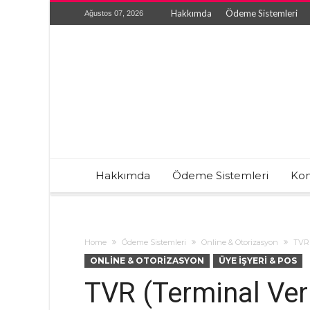
Hakkımda
Ödeme Sistemleri
Ağustos 07, 2026
Hakkımda
Ödeme Sistemleri
Kon
Home
Ödeme Sistemleri
Online & Otorizasyon
TVR 
ONLINE & OTORIZASYON
ÜYE İŞYERI & POS
TVR (Terminal Veri