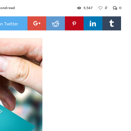
cond read
5,567
0
0
on Twitter