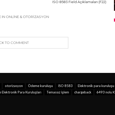
ISO 8583 Field Açıklamaları (F22)
 IN ONLINE & OTORIZASYON
ICK TO COMMENT
otorizasyon
Ödeme kuruluşu
ISO 8583
Elektronik para kuruluşu
Elektronik Para Kuruluşları
Temassız işlem
chargeback
6493 nolu K