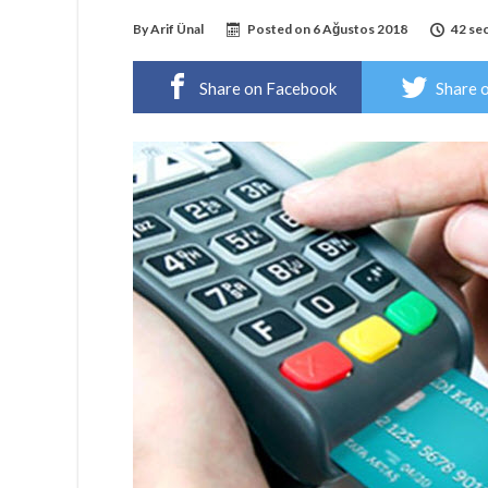
By
Arif Ünal
Posted on
6 Ağustos 2018
42 se
Share on Facebook
Share 