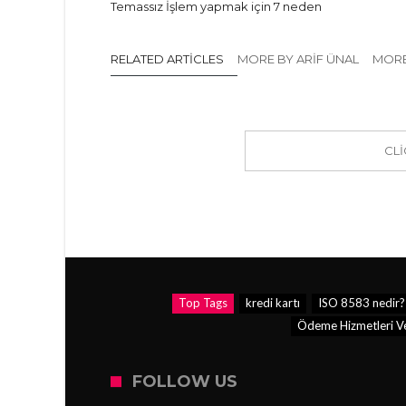
Temassız İşlem yapmak için 7 neden
RELATED ARTICLES
MORE BY ARIF ÜNAL
MORE
CL
Top Tags
kredi kartı
ISO 8583 nedir?
Ödeme Hizmetleri Ve 
FOLLOW US